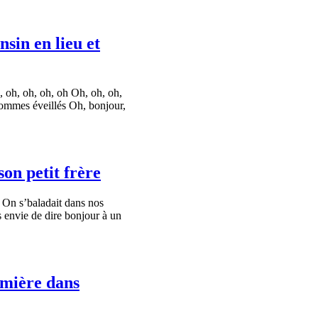
sin en lieu et
 oh, oh, oh, oh Oh, oh, oh,
ommes éveillés Oh, bonjour,
on petit frère
: On s’baladait dans nos
 envie de dire bonjour à un
emière dans