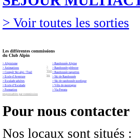
SEJOUR MULTIACT
> Voir toutes les sorties
Les différentes commissions
du Club Alpin
> Alpinisme
> Randonnée Alpine
>
> Animations
> Randonnée pédestre
Voir
> Compét Ski alpi / Trail
> Randonnée raquettes
les
> Ecole d'Aventure
> Ski de Randonnée
> Escalade adultes
> Ski de randonnée nordique
> Ecole d’Escalade
> Vélo de montagne
> Formation
> Via Ferrata
responsables par commission
Pour nous contacter
Nos locaux sont situés :