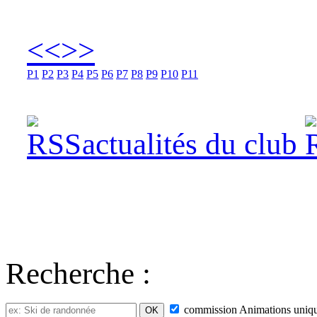
<<
>>
P1
P2
P3
P4
P5
P6
P7
P8
P9
P10
P11
actualités du club
Recherche :
commission
Animations
uniq