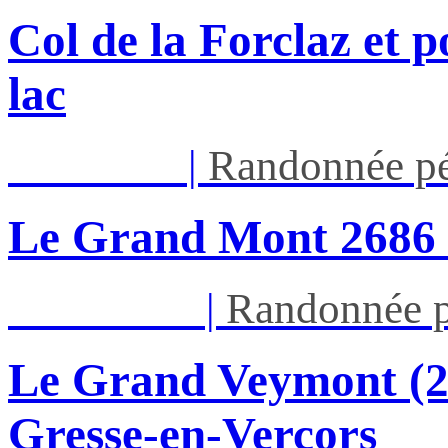
Col de la Forclaz et p
lac
Jeu 13/08
|
Randonnée pé
Le Grand Mont 26
Dim 16/08
|
Randonnée p
Le Grand Veymont (23
Gresse-en-Vercors