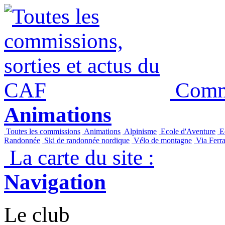
Commi
Animations
Toutes les commissions
Animations
Alpinisme
Ecole d'Aventure
Ec
Randonnée
Ski de randonnée nordique
Vélo de montagne
Via Ferra
La carte du site :
Navigation
Le club