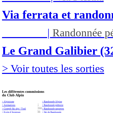
Via ferrata et randon
Jeu 03/09
|
Randonnée pé
Le Grand Galibier (
> Voir toutes les sorties
Les différentes commissions
du Club Alpin
> Alpinisme
> Randonnée Alpine
>
> Animations
> Randonnée pédestre
Voir
> Compét Ski alpi / Trail
> Randonnée raquettes
les
> Ecole d'Aventure
> Ski de Randonnée