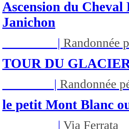
Ascension du Cheval 
Janichon
Lun 17/08
|
Randonnée p
TOUR DU GLACIER
Jeu 27/08
|
Randonnée pé
le petit Mont Blanc ou
Mar 01/09
|
Via Ferrata