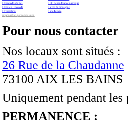
> Escalade adultes
> Ski de randonnée nordique
> Ecole d’Escalade
> Vélo de montagne
> Formation
> Via Ferrata
responsables par commission
Pour nous contacter
Nos locaux sont situés :
26 Rue de la Chaudanne
73100 AIX LES BAINS
Uniquement pendant les 
PERMANENCE :