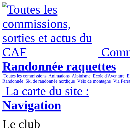
Commi
Randonnée raquettes
Toutes les commissions
Animations
Alpinisme
Ecole d'Aventure
Ec
Randonnée
Ski de randonnée nordique
Vélo de montagne
Via Ferra
La carte du site :
Navigation
Le club