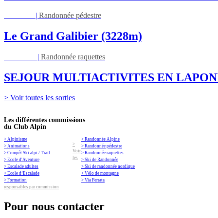
Jeu 03/09
|
Randonnée pédestre
Le Grand Galibier (3228m)
Ven 05/03
|
Randonnée raquettes
SEJOUR MULTIACTIVITES EN LAPON
> Voir toutes les sorties
Les différentes commissions
du Club Alpin
> Alpinisme
> Randonnée Alpine
>
> Animations
> Randonnée pédestre
Voir
> Compét Ski alpi / Trail
> Randonnée raquettes
les
> Ecole d'Aventure
> Ski de Randonnée
> Escalade adultes
> Ski de randonnée nordique
> Ecole d’Escalade
> Vélo de montagne
> Formation
> Via Ferrata
responsables par commission
Pour nous contacter