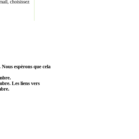
ail, choisissez
 Nous espèrons que cela
embre.
mbre. Les liens vers
mbre.