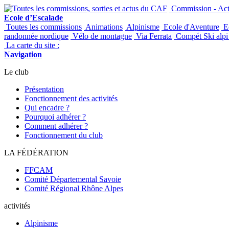
Commission - Acti
Ecole d’Escalade
Toutes les commissions
Animations
Alpinisme
Ecole d'Aventure
Ec
randonnée nordique
Vélo de montagne
Via Ferrata
Compét Ski alpi 
La carte du site :
Navigation
Le club
Présentation
Fonctionnement des activités
Qui encadre ?
Pourquoi adhérer ?
Comment adhérer ?
Fonctionnement du club
LA FÉDÉRATION
FFCAM
Comité Départemental Savoie
Comité Régional Rhône Alpes
activités
Alpinisme