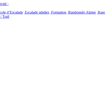
vité :
ole d’Escalade
Escalade adultes
Formation
Randonnée Alpine
Rand
/ Trail