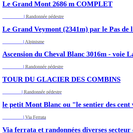
Le Grand Mont 2686 m COMPLET
Dim 16/08
|
Randonnée pédestre
Le Grand Veymont (2341m) par le Pas de l
Lun 17/08
|
Alpinisme
Ascension du Cheval Blanc 3016m - voie L
Lun 17/08
|
Randonnée pédestre
TOUR DU GLACIER DES COMBINS
Jeu 27/08
|
Randonnée pédestre
le petit Mont Blanc ou "le sentier des cent
Mar 01/09
|
Via Ferrata
Via ferrata et randonnées diverses secteu