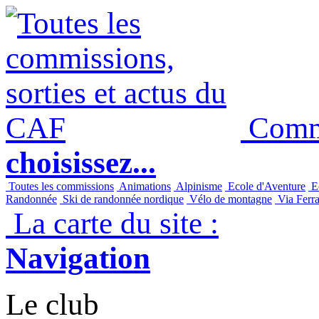
Commi
choisissez...
Toutes les commissions
Animations
Alpinisme
Ecole d'Aventure
Ec
Randonnée
Ski de randonnée nordique
Vélo de montagne
Via Ferra
La carte du site :
Navigation
Le club