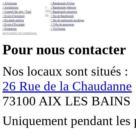
> Alpinisme
> Randonnée Alpine
>
> Animations
> Randonnée pédestre
Voir
> Compét Ski alpi / Trail
> Randonnée raquettes
les
> Ecole d'Aventure
> Ski de Randonnée
> Escalade adultes
> Ski de randonnée nordique
> Ecole d’Escalade
> Vélo de montagne
> Formation
> Via Ferrata
responsables par commission
Pour nous contacter
Nos locaux sont situés :
26 Rue de la Chaudanne
73100 AIX LES BAINS
Uniquement pendant les 