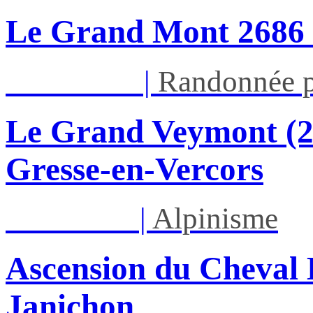
Le Grand Mont 26
Dim 16/08
|
Randonnée p
Le Grand Veymont (23
Gresse-en-Vercors
Lun 17/08
|
Alpinisme
Ascension du Cheval 
Janichon