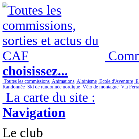
Commi
choisissez...
Toutes les commissions
Animations
Alpinisme
Ecole d'Aventure
Ec
Randonnée
Ski de randonnée nordique
Vélo de montagne
Via Ferra
La carte du site :
Navigation
Le club