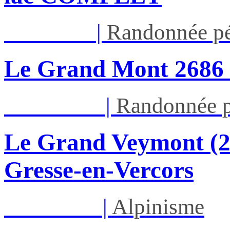
Jeu 13/08
|
Randonnée pé
Le Grand Mont 26
Dim 16/08
|
Randonnée p
Le Grand Veymont (23
Gresse-en-Vercors
Lun 17/08
|
Alpinisme