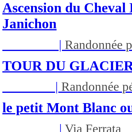
Ascension du Cheval 
Janichon
Lun 17/08
|
Randonnée p
TOUR DU GLACIER
Jeu 27/08
|
Randonnée pé
le petit Mont Blanc ou
Mar 01/09
|
Via Ferrata