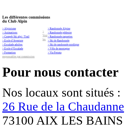
Les différentes commissions
du Club Alpin
> Alpinisme
> Randonnée Alpine
>
> Animations
> Randonnée pédestre
Voir
> Compét Ski alpi / Trail
> Randonnée raquettes
les
> Ecole d'Aventure
> Ski de Randonnée
> Escalade adultes
> Ski de randonnée nordique
> Ecole d’Escalade
> Vélo de montagne
> Formation
> Via Ferrata
responsables par commission
Pour nous contacter
Nos locaux sont situés :
26 Rue de la Chaudanne
73100 AIX LES BAINS