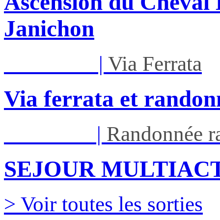
Ascension du Cheval 
Janichon
Mar 01/09
|
Via Ferrata
Via ferrata et randon
Ven 05/03
|
Randonnée ra
SEJOUR MULTIACT
> Voir toutes les sorties