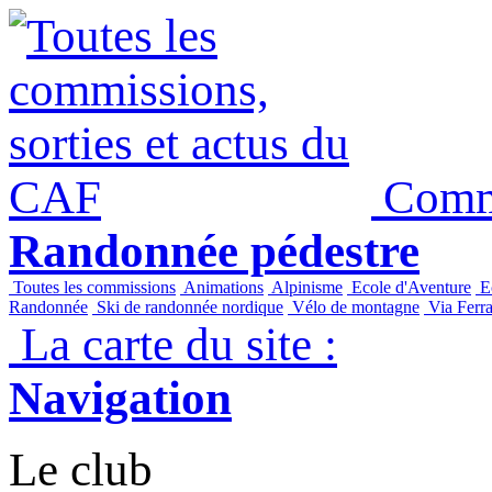
Commi
Randonnée pédestre
Toutes les commissions
Animations
Alpinisme
Ecole d'Aventure
Ec
Randonnée
Ski de randonnée nordique
Vélo de montagne
Via Ferra
La carte du site :
Navigation
Le club