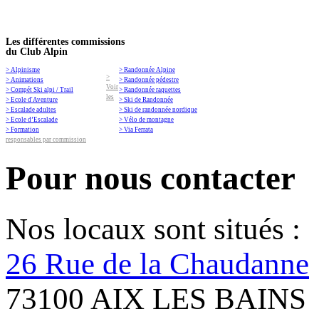
Les différentes commissions
du Club Alpin
> Alpinisme
> Randonnée Alpine
>
> Animations
> Randonnée pédestre
Voir
> Compét Ski alpi / Trail
> Randonnée raquettes
les
> Ecole d'Aventure
> Ski de Randonnée
> Escalade adultes
> Ski de randonnée nordique
> Ecole d’Escalade
> Vélo de montagne
> Formation
> Via Ferrata
responsables par commission
Pour nous contacter
Nos locaux sont situés :
26 Rue de la Chaudanne
73100 AIX LES BAINS