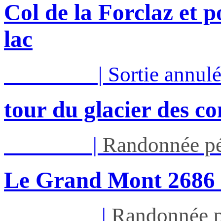
Col de la Forclaz et p
lac
Mar 11/08
|
Sortie annul
tour du glacier des c
Jeu 13/08
|
Randonnée pé
Le Grand Mont 26
Dim 16/08
|
Randonnée p