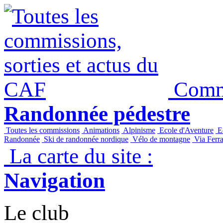
Commi
Randonnée pédestre
Toutes les commissions
Animations
Alpinisme
Ecole d'Aventure
Ec
Randonnée
Ski de randonnée nordique
Vélo de montagne
Via Ferra
La carte du site :
Navigation
Le club