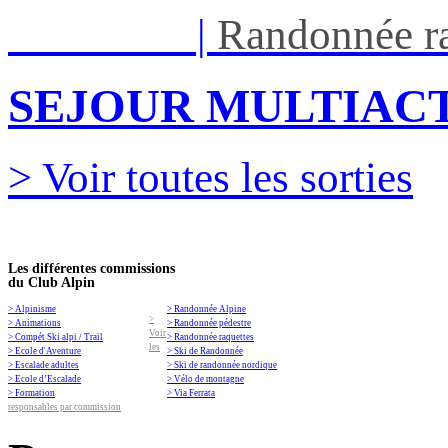
Ven 05/03
|
Randonnée ra
SEJOUR MULTIACT
> Voir toutes les sorties
Les différentes commissions
du Club Alpin
> Alpinisme
> Randonnée Alpine
>
> Animations
> Randonnée pédestre
Voir
> Compét Ski alpi / Trail
> Randonnée raquettes
les
> Ecole d'Aventure
> Ski de Randonnée
> Escalade adultes
> Ski de randonnée nordique
> Ecole d’Escalade
> Vélo de montagne
> Formation
> Via Ferrata
responsables par commission