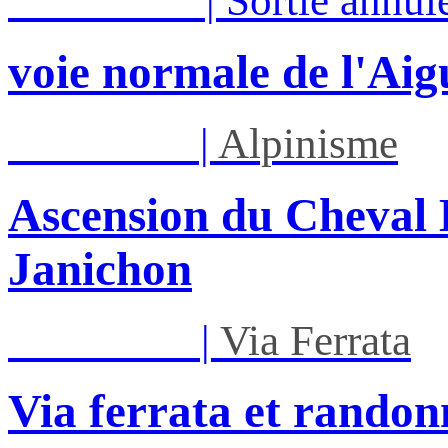
Sam 15/08
|
Sortie annul
voie normale de l'Aig
Lun 17/08
|
Alpinisme
Ascension du Cheval 
Janichon
Mar 01/09
|
Via Ferrata
Via ferrata et randon