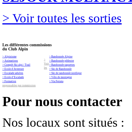
> Voir toutes les sorties
Les différentes commissions
du Club Alpin
> Alpinisme
> Randonnée Alpine
>
> Animations
> Randonnée pédestre
Voir
> Compét Ski alpi / Trail
> Randonnée raquettes
les
> Ecole d'Aventure
> Ski de Randonnée
> Escalade adultes
> Ski de randonnée nordique
> Ecole d’Escalade
> Vélo de montagne
> Formation
> Via Ferrata
responsables par commission
Pour nous contacter
Nos locaux sont situés :