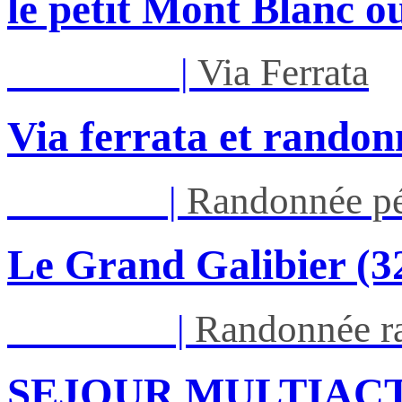
le petit Mont Blanc ou
Mar 01/09
|
Via Ferrata
Via ferrata et randon
Jeu 03/09
|
Randonnée pé
Le Grand Galibier (
Ven 05/03
|
Randonnée ra
SEJOUR MULTIACT