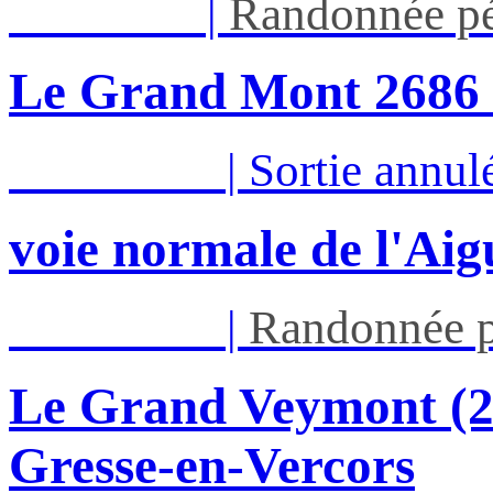
Jeu 13/08
|
Randonnée pé
Le Grand Mont 26
Sam 15/08
|
Sortie annul
voie normale de l'Aig
Dim 16/08
|
Randonnée p
Le Grand Veymont (23
Gresse-en-Vercors