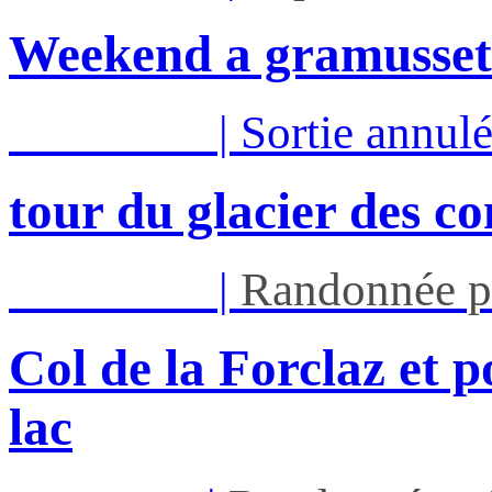
Weekend a gramusset
Mar 11/08
|
Sortie annul
tour du glacier des c
Mar 11/08
|
Randonnée p
Col de la Forclaz et p
lac