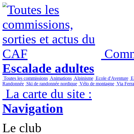
Commi
Escalade adultes
Toutes les commissions
Animations
Alpinisme
Ecole d'Aventure
Ec
Randonnée
Ski de randonnée nordique
Vélo de montagne
Via Ferra
La carte du site :
Navigation
Le club