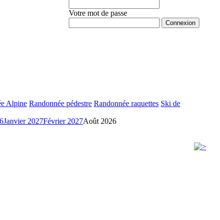
Votre mot de passe
Mot de passe oublié ?
e Alpine
Randonnée pédestre
Randonnée raquettes
Ski de
6
Janvier 2027
Février 2027
Août 2026