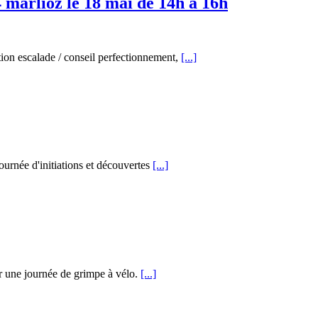
 marlioz le 18 mai de 14h à 16h
on escalade / conseil perfectionnement,
[...]
rnée d'initiations et découvertes
[...]
r une journée de grimpe à vélo.
[...]