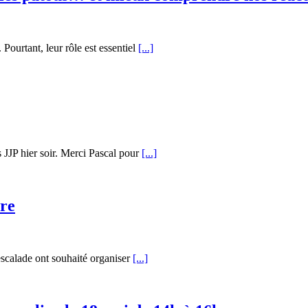
ourtant, leur rôle est essentiel
[...]
JJP hier soir. Merci Pascal pour
[...]
re
 escalade ont souhaité organiser
[...]