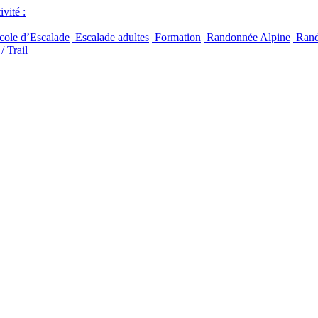
vité :
ole d’Escalade
Escalade adultes
Formation
Randonnée Alpine
Rand
/ Trail