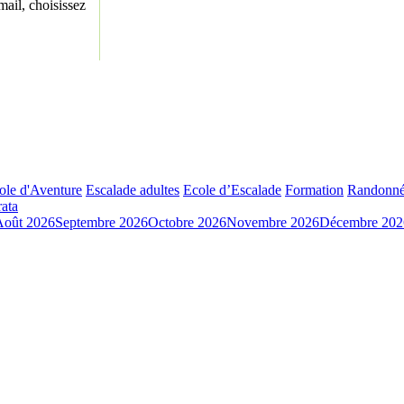
ail, choisissez
ole d'Aventure
Escalade adultes
Ecole d’Escalade
Formation
Randonné
rata
Août 2026
Septembre 2026
Octobre 2026
Novembre 2026
Décembre 202