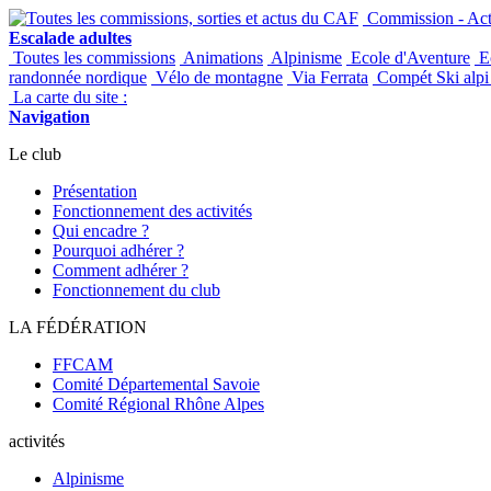
Commission - Acti
Escalade adultes
Toutes les commissions
Animations
Alpinisme
Ecole d'Aventure
Ec
randonnée nordique
Vélo de montagne
Via Ferrata
Compét Ski alpi 
La carte du site :
Navigation
Le club
Présentation
Fonctionnement des activités
Qui encadre ?
Pourquoi adhérer ?
Comment adhérer ?
Fonctionnement du club
LA FÉDÉRATION
FFCAM
Comité Départemental Savoie
Comité Régional Rhône Alpes
activités
Alpinisme