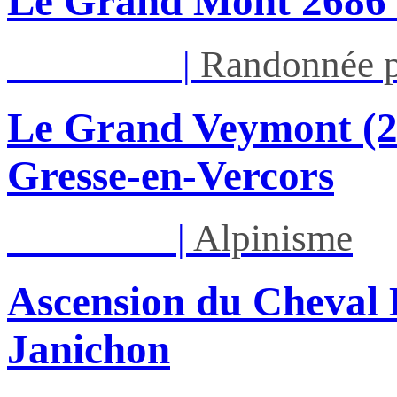
Le Grand Mont 26
Dim 16/08
|
Randonnée p
Le Grand Veymont (23
Gresse-en-Vercors
Lun 17/08
|
Alpinisme
Ascension du Cheval 
Janichon