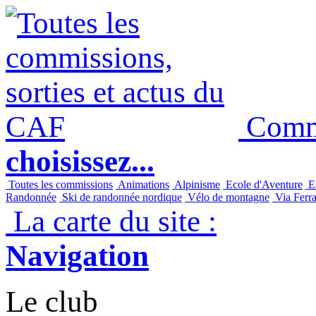
Commi
choisissez...
Toutes les commissions
Animations
Alpinisme
Ecole d'Aventure
Ec
Randonnée
Ski de randonnée nordique
Vélo de montagne
Via Ferra
La carte du site :
Navigation
Le club