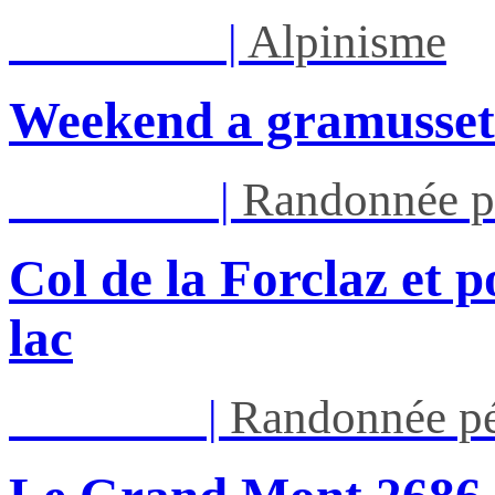
Sam 08/08
|
Alpinisme
Weekend a gramusset
Mar 11/08
|
Randonnée p
Col de la Forclaz et p
lac
Jeu 13/08
|
Randonnée pé