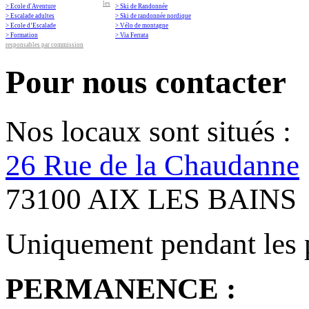
les
> Ecole d'Aventure
> Ski de Randonnée
> Escalade adultes
> Ski de randonnée nordique
> Ecole d’Escalade
> Vélo de montagne
> Formation
> Via Ferrata
responsables par commission
Pour nous contacter
Nos locaux sont situés :
26 Rue de la Chaudanne
73100 AIX LES BAINS
Uniquement pendant les 
PERMANENCE :