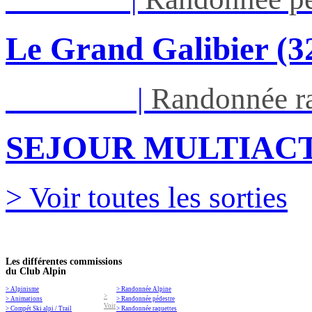
Le Grand Galibier (
Ven 05/03
|
Randonnée ra
SEJOUR MULTIACT
> Voir toutes les sorties
Les différentes commissions
du Club Alpin
> Alpinisme
> Randonnée Alpine
>
> Animations
> Randonnée pédestre
Voir
> Compét Ski alpi / Trail
> Randonnée raquettes