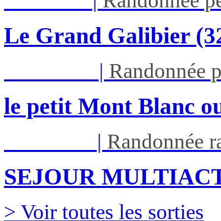
Jeu 03/09
|
Randonnée pé
Le Grand Galibier (
Mar 29/09
|
Randonnée p
le petit Mont Blanc ou
Ven 05/03
|
Randonnée ra
SEJOUR MULTIACT
> Voir toutes les sorties