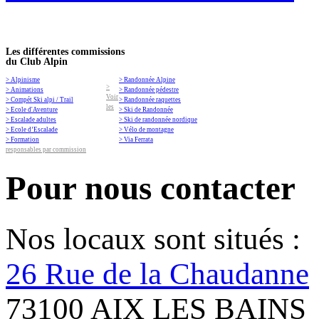
Les différentes commissions
du Club Alpin
> Alpinisme
> Randonnée Alpine
>
> Animations
> Randonnée pédestre
Voir
> Compét Ski alpi / Trail
> Randonnée raquettes
les
> Ecole d'Aventure
> Ski de Randonnée
> Escalade adultes
> Ski de randonnée nordique
> Ecole d’Escalade
> Vélo de montagne
> Formation
> Via Ferrata
responsables par commission
Pour nous contacter
Nos locaux sont situés :
26 Rue de la Chaudanne
73100 AIX LES BAINS