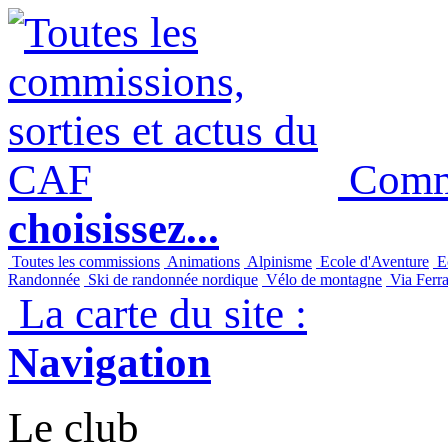
Commi
choisissez...
Toutes les commissions
Animations
Alpinisme
Ecole d'Aventure
Ec
Randonnée
Ski de randonnée nordique
Vélo de montagne
Via Ferra
La carte du site :
Navigation
Le club