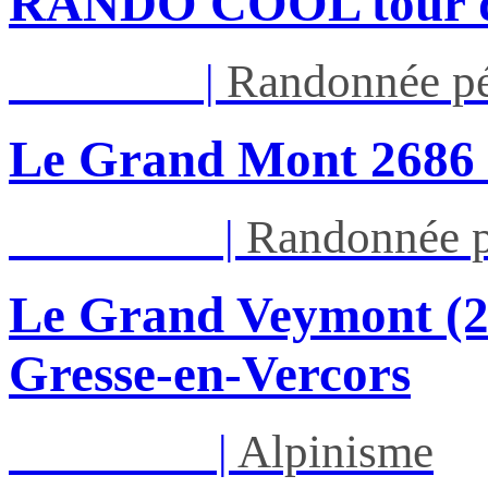
RANDO COOL tour du 
Jeu 13/08
|
Randonnée pé
Le Grand Mont 26
Dim 16/08
|
Randonnée p
Le Grand Veymont (23
Gresse-en-Vercors
Lun 17/08
|
Alpinisme