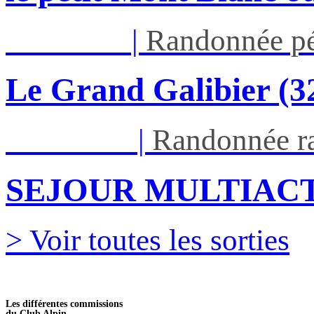
Jeu 03/09
|
Randonnée pé
Le Grand Galibier (
Ven 05/03
|
Randonnée ra
SEJOUR MULTIACT
> Voir toutes les sorties
Les différentes commissions
du Club Alpin