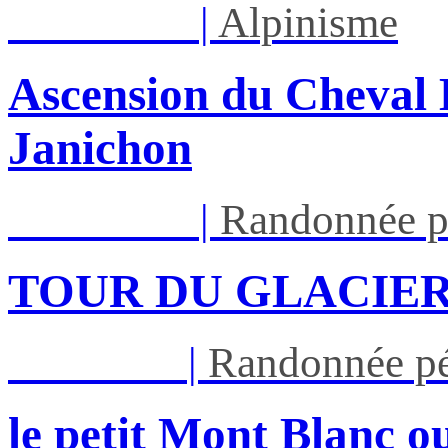
Lun 17/08
|
Alpinisme
Ascension du Cheval 
Janichon
Lun 17/08
|
Randonnée p
TOUR DU GLACIER
Jeu 27/08
|
Randonnée pé
le petit Mont Blanc ou