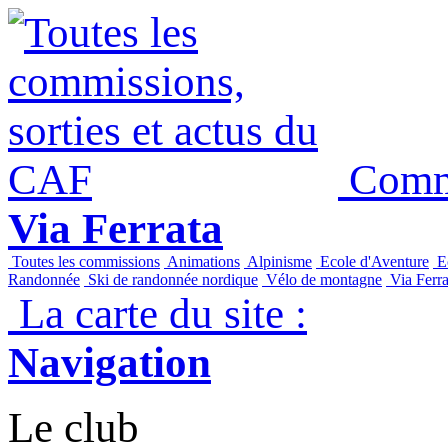
Commi
Via Ferrata
Toutes les commissions
Animations
Alpinisme
Ecole d'Aventure
Ec
Randonnée
Ski de randonnée nordique
Vélo de montagne
Via Ferra
La carte du site :
Navigation
Le club