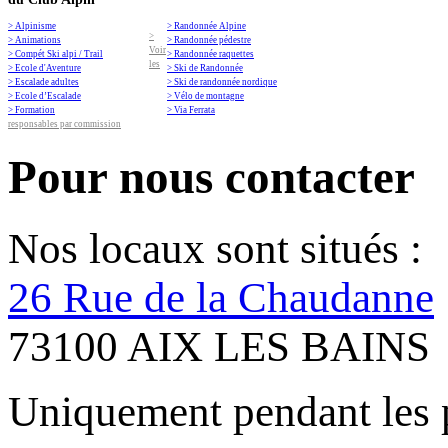
> Alpinisme
> Randonnée Alpine
>
> Animations
> Randonnée pédestre
Voir
> Compét Ski alpi / Trail
> Randonnée raquettes
les
> Ecole d'Aventure
> Ski de Randonnée
> Escalade adultes
> Ski de randonnée nordique
> Ecole d’Escalade
> Vélo de montagne
> Formation
> Via Ferrata
responsables par commission
Pour nous contacter
Nos locaux sont situés :
26 Rue de la Chaudanne
73100 AIX LES BAINS
Uniquement pendant les 