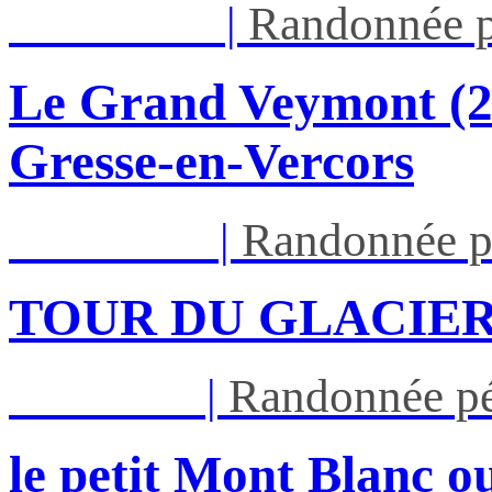
Dim 16/08
|
Randonnée p
Le Grand Veymont (23
Gresse-en-Vercors
Lun 17/08
|
Randonnée p
TOUR DU GLACIER
Jeu 27/08
|
Randonnée pé
le petit Mont Blanc ou