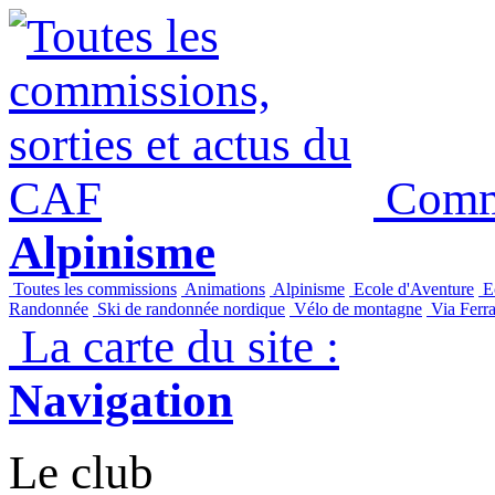
Commi
Alpinisme
Toutes les commissions
Animations
Alpinisme
Ecole d'Aventure
Ec
Randonnée
Ski de randonnée nordique
Vélo de montagne
Via Ferra
La carte du site :
Navigation
Le club