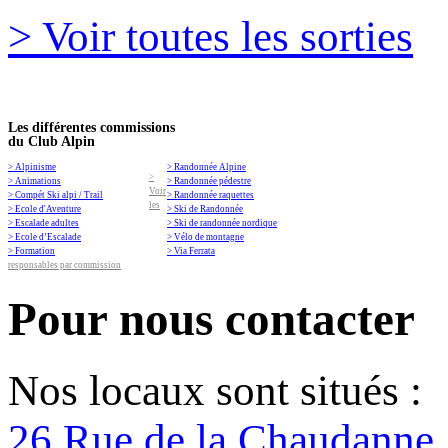
> Voir toutes les sorties
Les différentes commissions
du Club Alpin
> Alpinisme
> Randonnée Alpine
>
> Animations
> Randonnée pédestre
Voir
> Compét Ski alpi / Trail
> Randonnée raquettes
les
> Ecole d'Aventure
> Ski de Randonnée
> Escalade adultes
> Ski de randonnée nordique
> Ecole d’Escalade
> Vélo de montagne
> Formation
> Via Ferrata
responsables par commission
Pour nous contacter
Nos locaux sont situés :
26 Rue de la Chaudanne