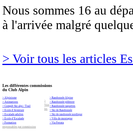
Nous sommes 16 au départ
à l'arrivée malgré quelqu
> Voir tous les articles E
Les différentes commissions
du Club Alpin
> Alpinisme
> Randonnée Alpine
>
> Animations
> Randonnée pédestre
Voir
> Compét Ski alpi / Trail
> Randonnée raquettes
les
> Ecole d'Aventure
> Ski de Randonnée
> Escalade adultes
> Ski de randonnée nordique
> Ecole d’Escalade
> Vélo de montagne
> Formation
> Via Ferrata
responsables par commission