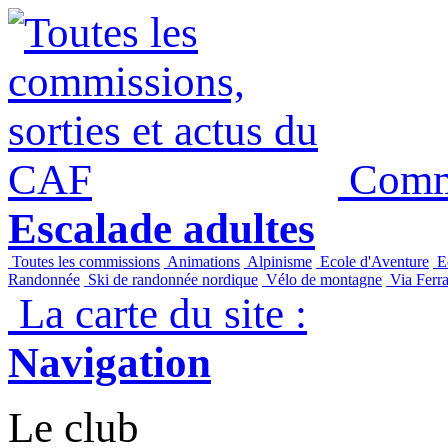
Commi
Escalade adultes
Toutes les commissions
Animations
Alpinisme
Ecole d'Aventure
Ec
Randonnée
Ski de randonnée nordique
Vélo de montagne
Via Ferra
La carte du site :
Navigation
Le club