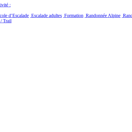
vité :
ole d’Escalade
Escalade adultes
Formation
Randonnée Alpine
Rand
/ Trail