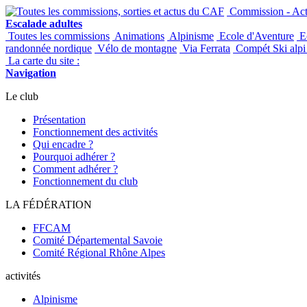
Commission - Acti
Escalade adultes
Toutes les commissions
Animations
Alpinisme
Ecole d'Aventure
Ec
randonnée nordique
Vélo de montagne
Via Ferrata
Compét Ski alpi 
La carte du site :
Navigation
Le club
Présentation
Fonctionnement des activités
Qui encadre ?
Pourquoi adhérer ?
Comment adhérer ?
Fonctionnement du club
LA FÉDÉRATION
FFCAM
Comité Départemental Savoie
Comité Régional Rhône Alpes
activités
Alpinisme