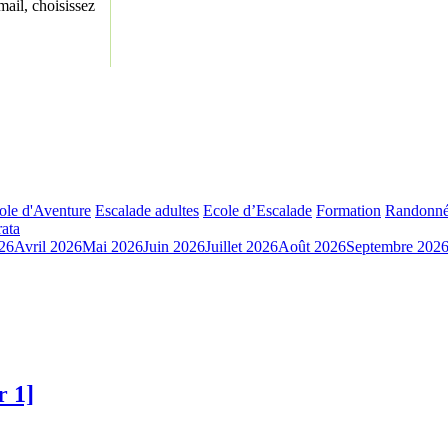
ail, choisissez
ole d'Aventure
Escalade adultes
Ecole d’Escalade
Formation
Randonné
rata
26
Avril 2026
Mai 2026
Juin 2026
Juillet 2026
Août 2026
Septembre 202
r 1]