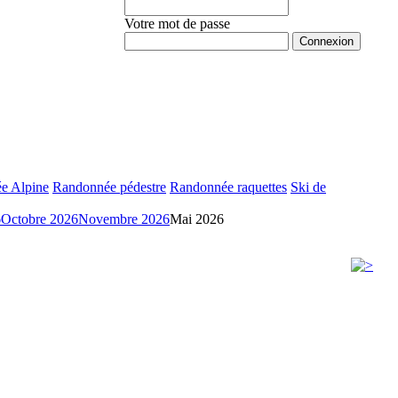
Votre mot de passe
Mot de passe oublié ?
e Alpine
Randonnée pédestre
Randonnée raquettes
Ski de
6
Octobre 2026
Novembre 2026
Mai 2026