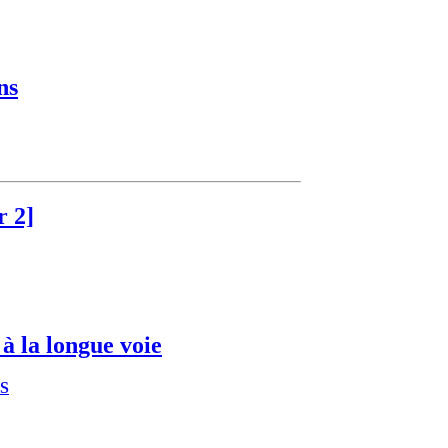
ns
r 2]
à la longue voie
S