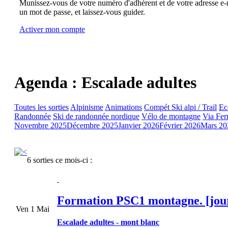
Munissez-vous de votre numéro d'adhérent et de votre adresse e-m
un mot de passe, et laissez-vous guider.
Activer mon compte
Agenda : Escalade adultes
Toutes les sorties
Alpinisme
Animations
Compét Ski alpi / Trail
Ec
Randonnée
Ski de randonnée nordique
Vélo de montagne
Via Fer
Novembre 2025
Décembre 2025
Janvier 2026
Février 2026
Mars 20
6 sorties ce mois-ci :
Formation PSC1 montagne. [jou
Ven 1 Mai
Escalade adultes
-
mont blanc