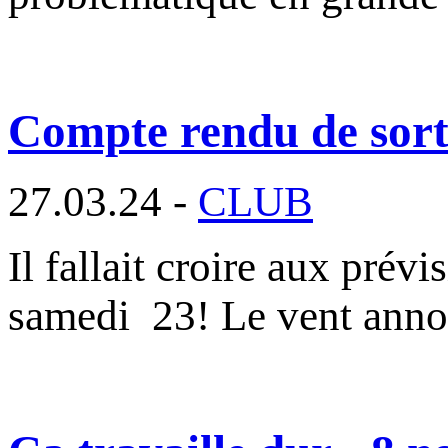
Compte rendu de sorti
27.03.24 -
CLUB
Il fallait croire aux prév
samedi 23! Le vent ann