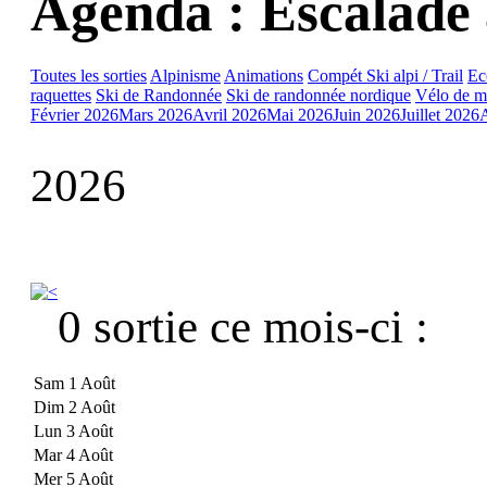
Agenda : Escalade 
Toutes les sorties
Alpinisme
Animations
Compét Ski alpi / Trail
Ec
raquettes
Ski de Randonnée
Ski de randonnée nordique
Vélo de m
Février 2026
Mars 2026
Avril 2026
Mai 2026
Juin 2026
Juillet 2026
2026
0 sortie ce mois-ci :
Sam 1 Août
Dim 2 Août
Lun 3 Août
Mar 4 Août
Mer 5 Août