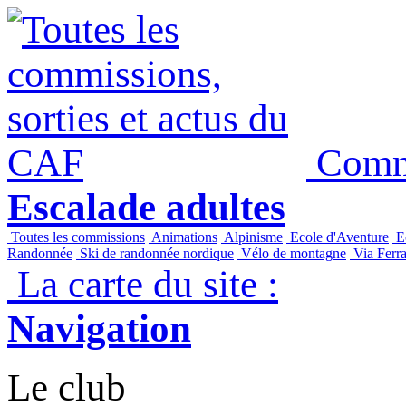
Commi
Escalade adultes
Toutes les commissions
Animations
Alpinisme
Ecole d'Aventure
Ec
Randonnée
Ski de randonnée nordique
Vélo de montagne
Via Ferra
La carte du site :
Navigation
Le club