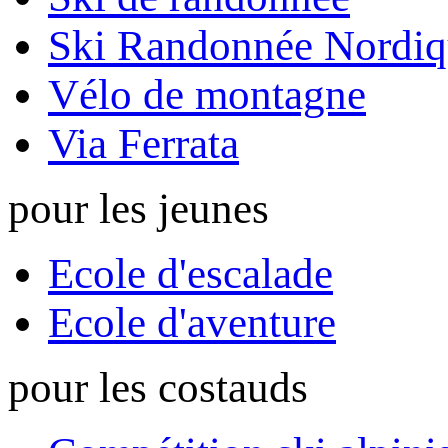
Ski Randonnée Nordiq
Vélo de montagne
Via Ferrata
pour les jeunes
Ecole d'escalade
Ecole d'aventure
pour les costauds