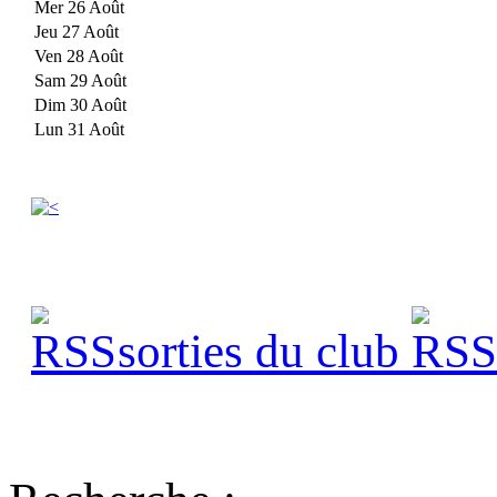
Mer 26 Août
Jeu 27 Août
Ven 28 Août
Sam 29 Août
Dim 30 Août
Lun 31 Août
sorties du club
s