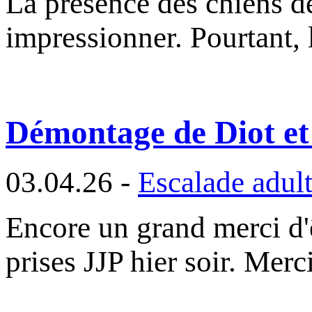
La présence des chiens d
impressionner. Pourtant, l
Démontage de Diot et
03.04.26 -
Escalade adul
Encore un grand merci d
prises JJP hier soir. Mer