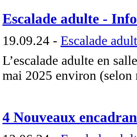
Escalade adulte - Inf
19.09.24 -
Escalade adul
L’escalade adulte en sall
mai 2025 environ (selon 
4 Nouveaux encadran