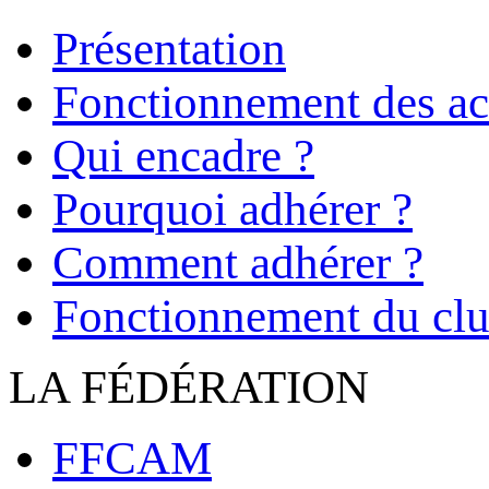
Présentation
Fonctionnement des act
Qui encadre ?
Pourquoi adhérer ?
Comment adhérer ?
Fonctionnement du cl
LA FÉDÉRATION
FFCAM