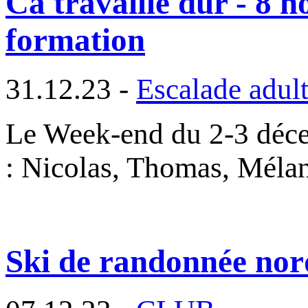
Ca travaille dur - 8 
formation
31.12.23 -
Escalade adul
Le Week-end du 2-3 déce
: Nicolas, Thomas, Mélan
Ski de randonnée nor