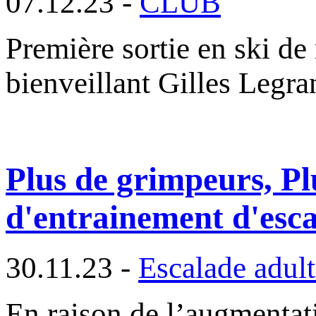
07.12.23 -
CLUB
Première sortie en ski de
bienveillant Gilles Legr
Plus de grimpeurs, Pl
d'entrainement d'esc
30.11.23 -
Escalade adult
En raison de l’augmentat