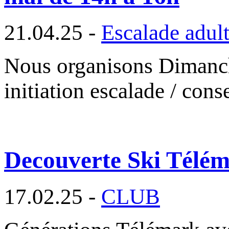
21.04.25 -
Escalade adul
Nous organisons Dimanc
initiation escalade / con
Decouverte Ski Télé
17.02.25 -
CLUB