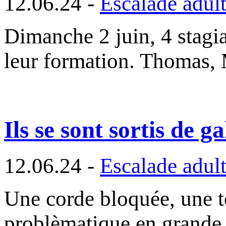
12.06.24 -
Escalade adul
Dimanche 2 juin, 4 stagia
leur formation. Thomas,
Ils se sont sortis de g
12.06.24 -
Escalade adul
Une corde bloquée, une to
problèmatique en grande