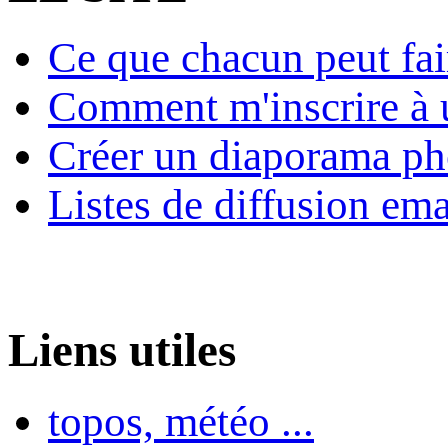
Ce que chacun peut fai
Comment m'inscrire à u
Créer un diaporama ph
Listes de diffusion ema
Liens utiles
topos, météo ...