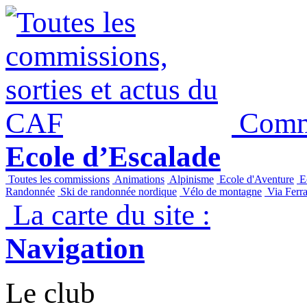
Commi
Ecole d’Escalade
Toutes les commissions
Animations
Alpinisme
Ecole d'Aventure
Ec
Randonnée
Ski de randonnée nordique
Vélo de montagne
Via Ferra
La carte du site :
Navigation
Le club