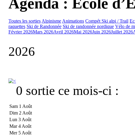
Agenda : Ecole d’E
Toutes les sorties
Alpinisme
Animations
Compét Ski alpi / Trail
Ec
raquettes
Ski de Randonnée
Ski de randonnée nordique
Vélo de m
Février 2026
Mars 2026
Avril 2026
Mai 2026
Juin 2026
Juillet 2026
2026
0 sortie ce mois-ci :
Sam 1 Août
Dim 2 Août
Lun 3 Août
Mar 4 Août
Mer 5 Août