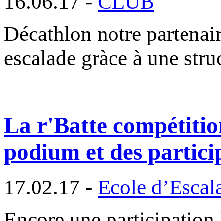
16.06.17 -
CLUB
Décathlon notre partenai
escalade gràce à une str
La r'Batte compétiti
podium et des particip
17.02.17 -
Ecole d’Escal
Encore une participation