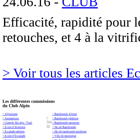
24.06.16 -
CLUB
Efficacité, rapidité pour 
retouches, et 4 à la vitrif
> Voir tous les articles 
Les différentes commissions
du Club Alpin
> Alpinisme
> Randonnée Alpine
>
> Animations
> Randonnée pédestre
Voir
> Compét Ski alpi / Trail
> Randonnée raquettes
les
> Ecole d'Aventure
> Ski de Randonnée
> Escalade adultes
> Ski de randonnée nordique
> Ecole d’Escalade
> Vélo de montagne