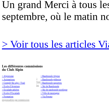
Un grand Merci à tous les
septembre, où le matin 
> Voir tous les articles Vi
Les différentes commissions
du Club Alpin
> Alpinisme
> Randonnée Alpine
>
> Animations
> Randonnée pédestre
Voir
> Compét Ski alpi / Trail
> Randonnée raquettes
les
> Ecole d'Aventure
> Ski de Randonnée
> Escalade adultes
> Ski de randonnée nordique
> Ecole d’Escalade
> Vélo de montagne
> Formation
> Via Ferrata
responsables par commission