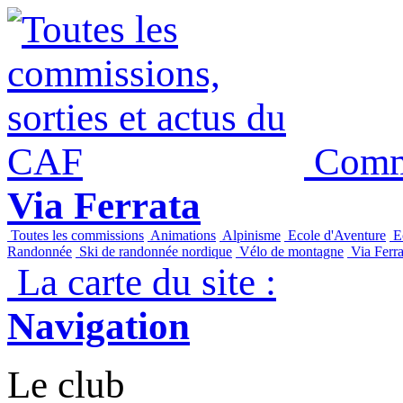
Commi
Via Ferrata
Toutes les commissions
Animations
Alpinisme
Ecole d'Aventure
Ec
Randonnée
Ski de randonnée nordique
Vélo de montagne
Via Ferra
La carte du site :
Navigation
Le club