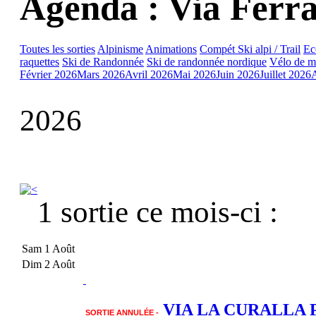
Agenda : Via Ferr
Toutes les sorties
Alpinisme
Animations
Compét Ski alpi / Trail
Ec
raquettes
Ski de Randonnée
Ski de randonnée nordique
Vélo de m
Février 2026
Mars 2026
Avril 2026
Mai 2026
Juin 2026
Juillet 2026
2026
1 sortie ce mois-ci :
Sam 1 Août
Dim 2 Août
VIA LA CURALLA PA
SORTIE ANNULÉE -