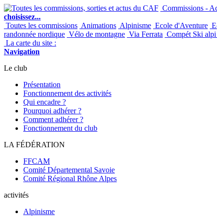
Commissions - Act
choisissez...
Toutes les commissions
Animations
Alpinisme
Ecole d'Aventure
Ec
randonnée nordique
Vélo de montagne
Via Ferrata
Compét Ski alpi 
La carte du site :
Navigation
Le club
Présentation
Fonctionnement des activités
Qui encadre ?
Pourquoi adhérer ?
Comment adhérer ?
Fonctionnement du club
LA FÉDÉRATION
FFCAM
Comité Départemental Savoie
Comité Régional Rhône Alpes
activités
Alpinisme