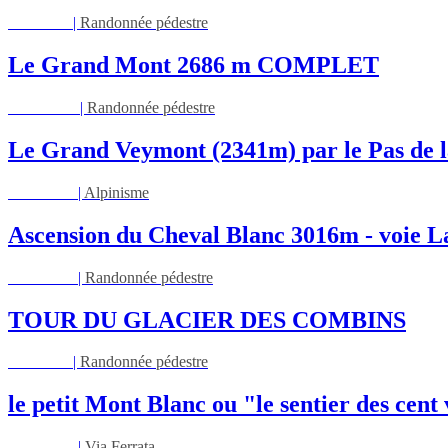
Jeu 13/08
|
Randonnée pédestre
Le Grand Mont 2686 m COMPLET
Dim 16/08
|
Randonnée pédestre
Le Grand Veymont (2341m) par le Pas de l
Lun 17/08
|
Alpinisme
Ascension du Cheval Blanc 3016m - voie L
Lun 17/08
|
Randonnée pédestre
TOUR DU GLACIER DES COMBINS
Jeu 27/08
|
Randonnée pédestre
le petit Mont Blanc ou "le sentier des cent
Mar 01/09
|
Via Ferrata