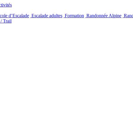
ivités
ole d’Escalade
Escalade adultes
Formation
Randonnée Alpine
Rand
/ Trail