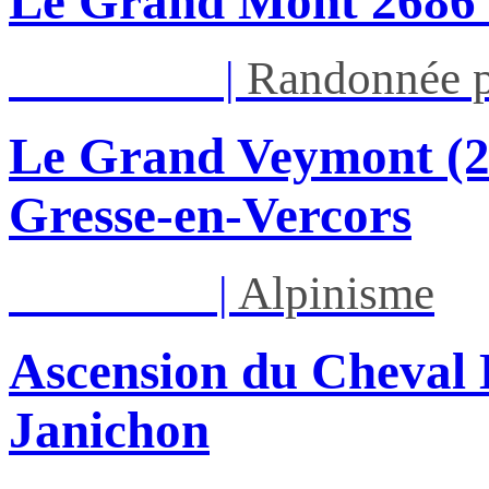
Le Grand Mont 26
Dim 16/08
|
Randonnée p
Le Grand Veymont (23
Gresse-en-Vercors
Lun 17/08
|
Alpinisme
Ascension du Cheval 
Janichon