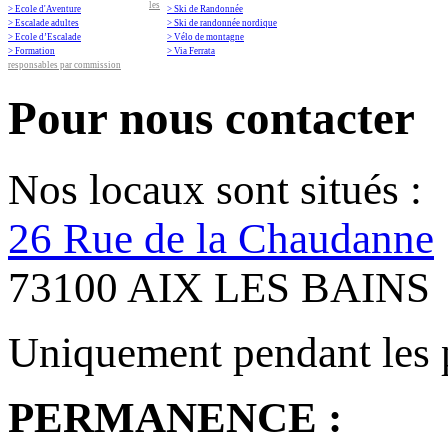
les
> Ecole d'Aventure
> Ski de Randonnée
> Escalade adultes
> Ski de randonnée nordique
> Ecole d’Escalade
> Vélo de montagne
> Formation
> Via Ferrata
responsables par commission
Pour nous contacter
Nos locaux sont situés :
26 Rue de la Chaudanne
73100 AIX LES BAINS
Uniquement pendant les 
PERMANENCE :