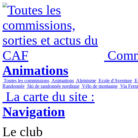
Commi
Animations
Toutes les commissions
Animations
Alpinisme
Ecole d'Aventure
Ec
Randonnée
Ski de randonnée nordique
Vélo de montagne
Via Ferra
La carte du site :
Navigation
Le club