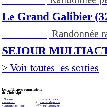
Le Grand Galibier (
Ven 05/03
|
Randonnée ra
SEJOUR MULTIACT
> Voir toutes les sorties
Les différentes commissions
du Club Alpin
> Alpinisme
> Randonnée Alpine
>
> Animations
> Randonnée pédestre
Voir
> Compét Ski alpi / Trail
> Randonnée raquettes