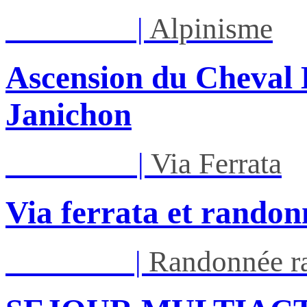
Lun 17/08
|
Alpinisme
Ascension du Cheval 
Janichon
Mar 01/09
|
Via Ferrata
Via ferrata et randon
Ven 05/03
|
Randonnée ra