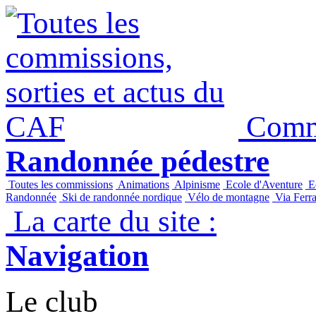
Commi
Randonnée pédestre
Toutes les commissions
Animations
Alpinisme
Ecole d'Aventure
Ec
Randonnée
Ski de randonnée nordique
Vélo de montagne
Via Ferra
La carte du site :
Navigation
Le club