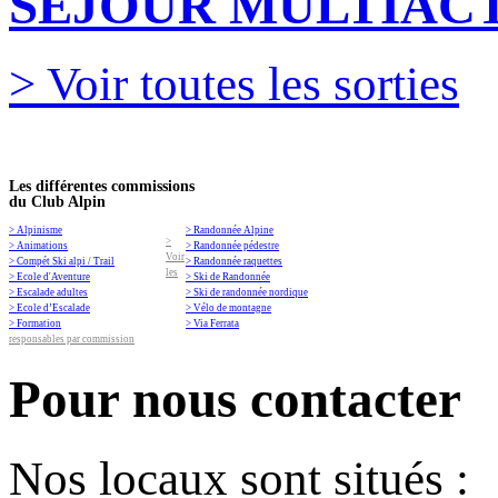
SEJOUR MULTIACT
> Voir toutes les sorties
Les différentes commissions
du Club Alpin
> Alpinisme
> Randonnée Alpine
>
> Animations
> Randonnée pédestre
Voir
> Compét Ski alpi / Trail
> Randonnée raquettes
les
> Ecole d'Aventure
> Ski de Randonnée
> Escalade adultes
> Ski de randonnée nordique
> Ecole d’Escalade
> Vélo de montagne
> Formation
> Via Ferrata
responsables par commission
Pour nous contacter
Nos locaux sont situés :