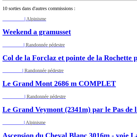
10 sorties dans d'autres commissions :
Sam 08/08
|
Alpinisme
Weekend a gramusset
Mar 11/08
|
Randonnée pédestre
Col de la Forclaz et pointe de la Rochette p
Jeu 13/08
|
Randonnée pédestre
Le Grand Mont 2686 m COMPLET
Dim 16/08
|
Randonnée pédestre
Le Grand Veymont (2341m) par le Pas de l
Lun 17/08
|
Alpinisme
Ascension du Cheval Blanc 3016m - voie L