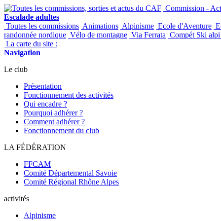
Commission - Acti
Escalade adultes
Toutes les commissions
Animations
Alpinisme
Ecole d'Aventure
Ec
randonnée nordique
Vélo de montagne
Via Ferrata
Compét Ski alpi 
La carte du site :
Navigation
Le club
Présentation
Fonctionnement des activités
Qui encadre ?
Pourquoi adhérer ?
Comment adhérer ?
Fonctionnement du club
LA FÉDÉRATION
FFCAM
Comité Départemental Savoie
Comité Régional Rhône Alpes
activités
Alpinisme