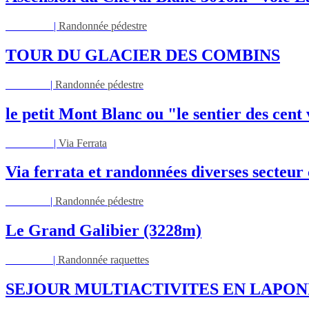
Lun 17/08
|
Randonnée pédestre
TOUR DU GLACIER DES COMBINS
Jeu 27/08
|
Randonnée pédestre
le petit Mont Blanc ou "le sentier des cent
Mar 01/09
|
Via Ferrata
Via ferrata et randonnées diverses secteu
Jeu 03/09
|
Randonnée pédestre
Le Grand Galibier (3228m)
Ven 05/03
|
Randonnée raquettes
SEJOUR MULTIACTIVITES EN LAPON