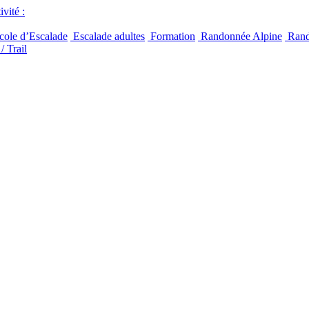
vité :
ole d’Escalade
Escalade adultes
Formation
Randonnée Alpine
Rand
/ Trail