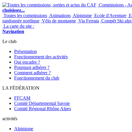
Commissions - Act
choisissez...
Toutes les commissions
Animations
Alpinisme
Ecole d'Aventure
Ec
randonnée nordique
Vélo de montagne
Via Ferrata
Compét Ski alpi 
La carte du site :
Navigation
Le club
Présentation
Fonctionnement des activités
Qui encadre ?
Pourquoi adhérer ?
Comment adhérer ?
Fonctionnement du club
LA FÉDÉRATION
FFCAM
Comité Départemental Savoie
Comité Régional Rhône Alpes
activités
Alpinisme