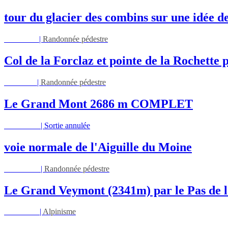
tour du glacier des combins sur une idée d
Mar 11/08
|
Randonnée pédestre
Col de la Forclaz et pointe de la Rochette p
Jeu 13/08
|
Randonnée pédestre
Le Grand Mont 2686 m COMPLET
Sam 15/08
|
Sortie annulée
voie normale de l'Aiguille du Moine
Dim 16/08
|
Randonnée pédestre
Le Grand Veymont (2341m) par le Pas de l
Lun 17/08
|
Alpinisme