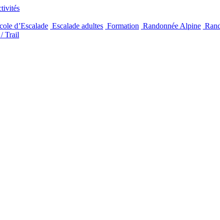
ivités
ole d’Escalade
Escalade adultes
Formation
Randonnée Alpine
Rand
/ Trail