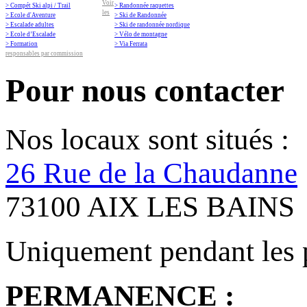
Voir
> Compét Ski alpi / Trail
> Randonnée raquettes
les
> Ecole d'Aventure
> Ski de Randonnée
> Escalade adultes
> Ski de randonnée nordique
> Ecole d’Escalade
> Vélo de montagne
> Formation
> Via Ferrata
responsables par commission
Pour nous contacter
Nos locaux sont situés :
26 Rue de la Chaudanne
73100 AIX LES BAINS
Uniquement pendant les 
PERMANENCE :