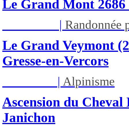
Le Grand Mont 26
Dim 16/08
|
Randonnée p
Le Grand Veymont (23
Gresse-en-Vercors
Lun 17/08
|
Alpinisme
Ascension du Cheval 
Janichon