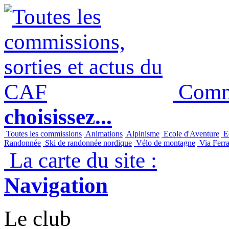
Commi
choisissez...
Toutes les commissions
Animations
Alpinisme
Ecole d'Aventure
Ec
Randonnée
Ski de randonnée nordique
Vélo de montagne
Via Ferra
La carte du site :
Navigation
Le club