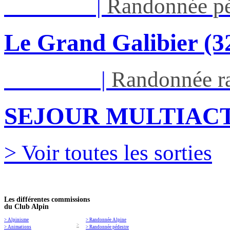
Jeu 03/09
|
Randonnée pé
Le Grand Galibier (
Ven 05/03
|
Randonnée ra
SEJOUR MULTIACT
> Voir toutes les sorties
Les différentes commissions
du Club Alpin
> Alpinisme
> Randonnée Alpine
>
> Animations
> Randonnée pédestre