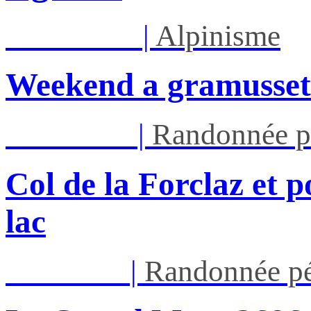
Sam 08/08
|
Alpinisme
Weekend a gramusset
Mar 11/08
|
Randonnée p
Col de la Forclaz et p
lac
Jeu 13/08
|
Randonnée pé