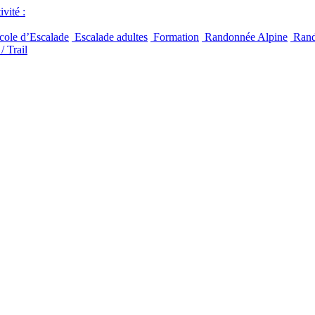
vité :
ole d’Escalade
Escalade adultes
Formation
Randonnée Alpine
Rand
/ Trail