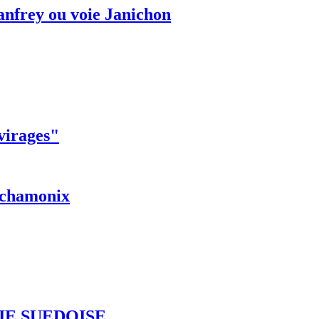
anfrey ou voie Janichon
 virages"
r chamonix
IE SUEDOISE