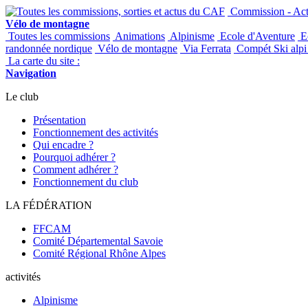
Commission - Acti
Vélo de montagne
Toutes les commissions
Animations
Alpinisme
Ecole d'Aventure
Ec
randonnée nordique
Vélo de montagne
Via Ferrata
Compét Ski alpi 
La carte du site :
Navigation
Le club
Présentation
Fonctionnement des activités
Qui encadre ?
Pourquoi adhérer ?
Comment adhérer ?
Fonctionnement du club
LA FÉDÉRATION
FFCAM
Comité Départemental Savoie
Comité Régional Rhône Alpes
activités
Alpinisme