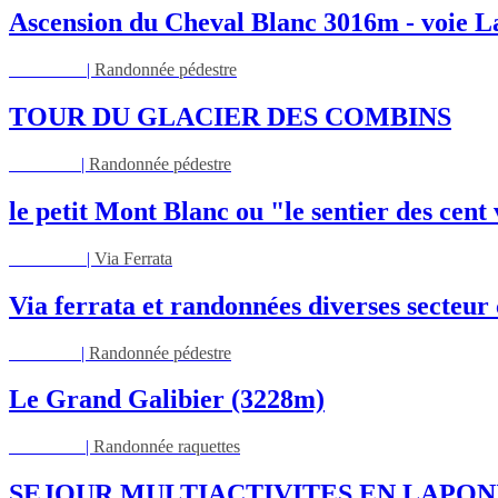
Ascension du Cheval Blanc 3016m - voie L
Lun 17/08
|
Randonnée pédestre
TOUR DU GLACIER DES COMBINS
Jeu 27/08
|
Randonnée pédestre
le petit Mont Blanc ou "le sentier des cent
Mar 01/09
|
Via Ferrata
Via ferrata et randonnées diverses secteu
Jeu 03/09
|
Randonnée pédestre
Le Grand Galibier (3228m)
Ven 05/03
|
Randonnée raquettes
SEJOUR MULTIACTIVITES EN LAPON