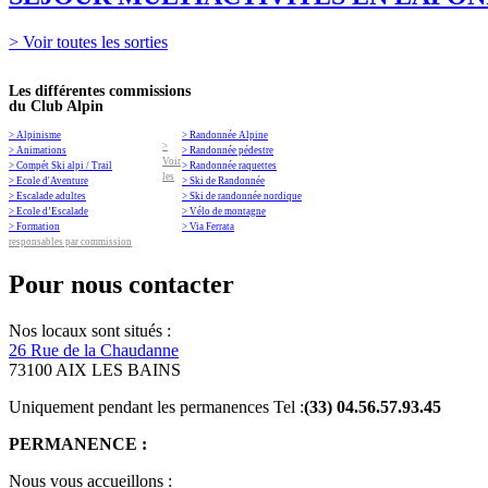
> Voir toutes les sorties
Les différentes commissions
du Club Alpin
> Alpinisme
> Randonnée Alpine
>
> Animations
> Randonnée pédestre
Voir
> Compét Ski alpi / Trail
> Randonnée raquettes
les
> Ecole d'Aventure
> Ski de Randonnée
> Escalade adultes
> Ski de randonnée nordique
> Ecole d’Escalade
> Vélo de montagne
> Formation
> Via Ferrata
responsables par commission
Pour nous contacter
Nos locaux sont situés :
26 Rue de la Chaudanne
73100 AIX LES BAINS
Uniquement pendant les permanences Tel :
(33) 04.56.57.93.45
PERMANENCE :
Nous vous accueillons :