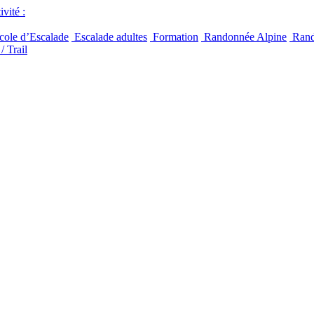
vité :
ole d’Escalade
Escalade adultes
Formation
Randonnée Alpine
Rand
/ Trail