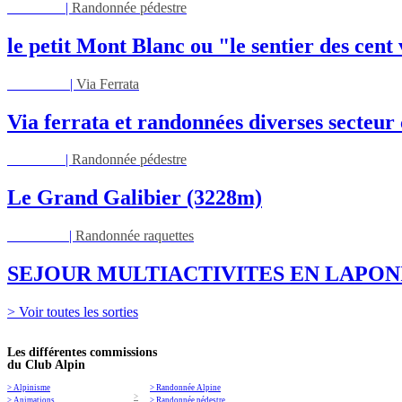
Jeu 27/08
|
Randonnée pédestre
le petit Mont Blanc ou "le sentier des cent
Mar 01/09
|
Via Ferrata
Via ferrata et randonnées diverses secteu
Jeu 03/09
|
Randonnée pédestre
Le Grand Galibier (3228m)
Ven 05/03
|
Randonnée raquettes
SEJOUR MULTIACTIVITES EN LAPON
> Voir toutes les sorties
Les différentes commissions
du Club Alpin
> Alpinisme
> Randonnée Alpine
>
> Animations
> Randonnée pédestre