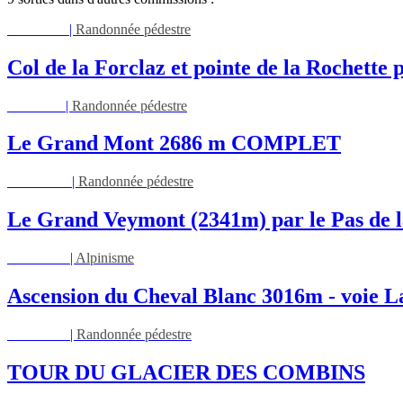
Mar 11/08
|
Randonnée pédestre
Col de la Forclaz et pointe de la Rochett
Jeu 13/08
|
Randonnée pédestre
Le Grand Mont 2686 m COMPLET
Dim 16/08
|
Randonnée pédestre
Le Grand Veymont (2341m) par le Pas de l
Lun 17/08
|
Alpinisme
Ascension du Cheval Blanc 3016m - voie L
Lun 17/08
|
Randonnée pédestre
TOUR DU GLACIER DES COMBINS