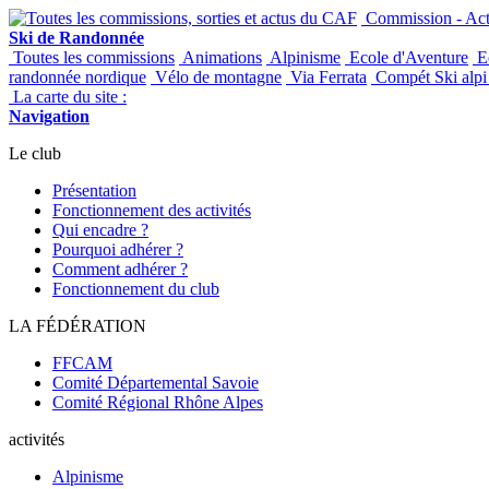
Commission - Acti
Ski de Randonnée
Toutes les commissions
Animations
Alpinisme
Ecole d'Aventure
Ec
randonnée nordique
Vélo de montagne
Via Ferrata
Compét Ski alpi 
La carte du site :
Navigation
Le club
Présentation
Fonctionnement des activités
Qui encadre ?
Pourquoi adhérer ?
Comment adhérer ?
Fonctionnement du club
LA FÉDÉRATION
FFCAM
Comité Départemental Savoie
Comité Régional Rhône Alpes
activités
Alpinisme