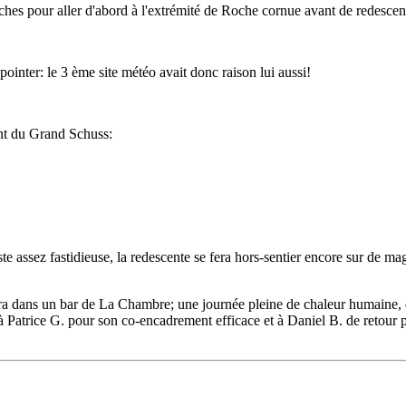
îches pour aller d'abord à l'extrémité de Roche cornue avant de redescend
pointer: le 3 ème site météo avait donc raison lui aussi!
nt du Grand Schuss:
assez fastidieuse, la redescente se fera hors-sentier encore sur de magn
ndra dans un bar de La Chambre; une journée pleine de chaleur humaine, d
qu'à Patrice G. pour son co-encadrement efficace et à Daniel B. de reto