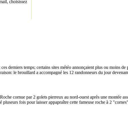
ail, choisissez
s derniers temps; certains sites météo annonçaient plus ou moins de pluie
 raison: le brouillard a accompagné les 12 randonneurs du jour devenant 
 Roche cornue par 2 golets pierreux au nord-ouest après une montée assez 
idé pluseurs fois pour laisser appapraître cette fameuse roche à 2 "corne