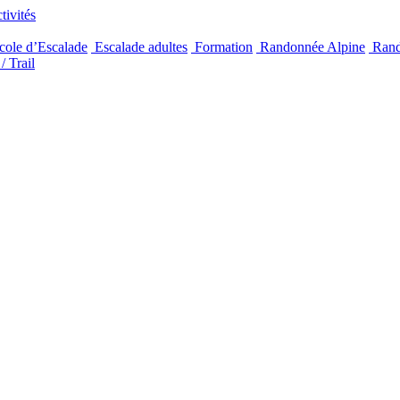
ivités
ole d’Escalade
Escalade adultes
Formation
Randonnée Alpine
Rand
/ Trail