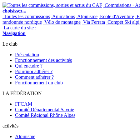
Commissions - Act
choisissez...
Toutes les commissions
Animations
Alpinisme
Ecole d'Aventure
Ec
randonnée nordique
Vélo de montagne
Via Ferrata
Compét Ski alpi 
La carte du site :
Navigation
Le club
Présentation
Fonctionnement des activités
Qui encadre ?
Pourquoi adhérer ?
Comment adhérer ?
Fonctionnement du club
LA FÉDÉRATION
FFCAM
Comité Départemental Savoie
Comité Régional Rhône Alpes
activités
Alpinisme