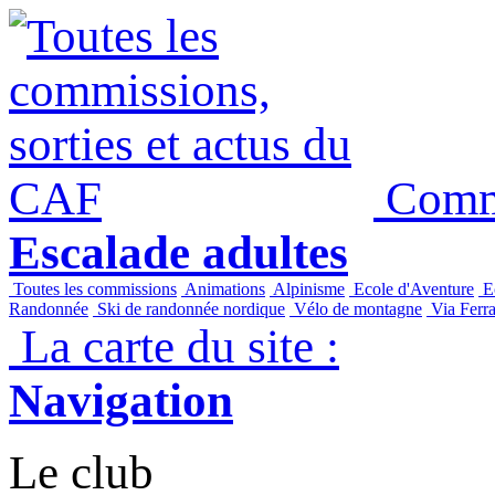
Commi
Escalade adultes
Toutes les commissions
Animations
Alpinisme
Ecole d'Aventure
Ec
Randonnée
Ski de randonnée nordique
Vélo de montagne
Via Ferra
La carte du site :
Navigation
Le club