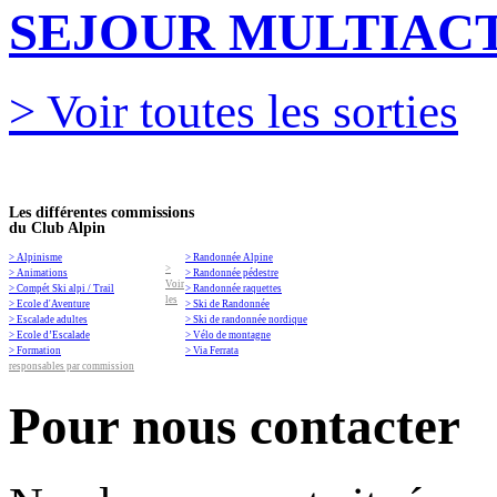
SEJOUR MULTIACT
> Voir toutes les sorties
Les différentes commissions
du Club Alpin
> Alpinisme
> Randonnée Alpine
>
> Animations
> Randonnée pédestre
Voir
> Compét Ski alpi / Trail
> Randonnée raquettes
les
> Ecole d'Aventure
> Ski de Randonnée
> Escalade adultes
> Ski de randonnée nordique
> Ecole d’Escalade
> Vélo de montagne
> Formation
> Via Ferrata
responsables par commission
Pour nous contacter