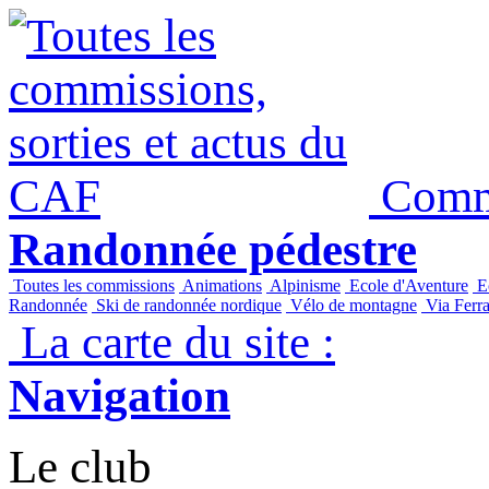
Commi
Randonnée pédestre
Toutes les commissions
Animations
Alpinisme
Ecole d'Aventure
Ec
Randonnée
Ski de randonnée nordique
Vélo de montagne
Via Ferra
La carte du site :
Navigation
Le club