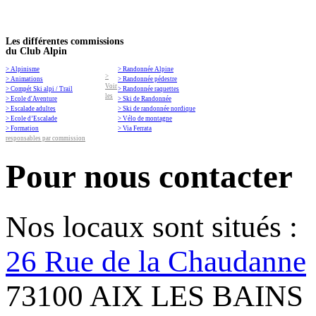
Les différentes commissions
du Club Alpin
> Alpinisme
> Randonnée Alpine
>
> Animations
> Randonnée pédestre
Voir
> Compét Ski alpi / Trail
> Randonnée raquettes
les
> Ecole d'Aventure
> Ski de Randonnée
> Escalade adultes
> Ski de randonnée nordique
> Ecole d’Escalade
> Vélo de montagne
> Formation
> Via Ferrata
responsables par commission
Pour nous contacter
Nos locaux sont situés :
26 Rue de la Chaudanne
73100 AIX LES BAINS