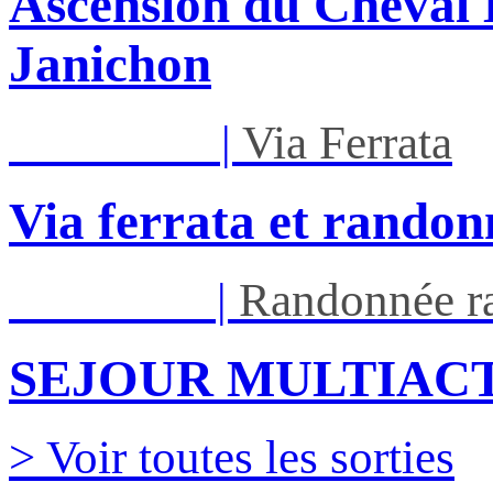
Ascension du Cheval 
Janichon
Mar 01/09
|
Via Ferrata
Via ferrata et randon
Ven 05/03
|
Randonnée ra
SEJOUR MULTIACT
> Voir toutes les sorties