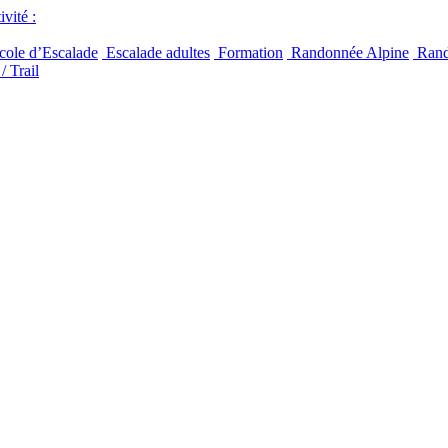
vité :
ole d’Escalade
Escalade adultes
Formation
Randonnée Alpine
Rand
/ Trail