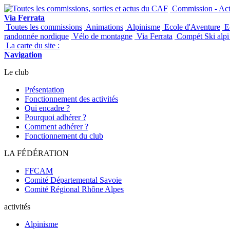
Commission - Acti
Via Ferrata
Toutes les commissions
Animations
Alpinisme
Ecole d'Aventure
Ec
randonnée nordique
Vélo de montagne
Via Ferrata
Compét Ski alpi 
La carte du site :
Navigation
Le club
Présentation
Fonctionnement des activités
Qui encadre ?
Pourquoi adhérer ?
Comment adhérer ?
Fonctionnement du club
LA FÉDÉRATION
FFCAM
Comité Départemental Savoie
Comité Régional Rhône Alpes
activités
Alpinisme