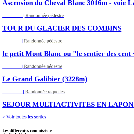
Ascension du Cheval Blanc 3016m - voie L
Lun 17/08
|
Randonnée pédestre
TOUR DU GLACIER DES COMBINS
Jeu 27/08
|
Randonnée pédestre
le petit Mont Blanc ou "le sentier des cent
Jeu 03/09
|
Randonnée pédestre
Le Grand Galibier (3228m)
Ven 05/03
|
Randonnée raquettes
SEJOUR MULTIACTIVITES EN LAPON
> Voir toutes les sorties
Les différentes commissions