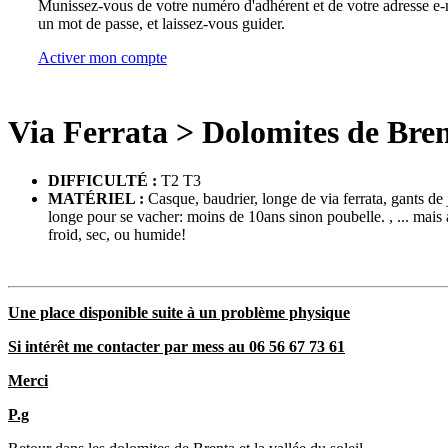
Munissez-vous de votre numéro d'adhérent et de votre adresse e-m
un mot de passe, et laissez-vous guider.
Activer mon compte
Via Ferrata
>
Dolomites de Bre
DIFFICULTÉ :
T2 T3
MATÉRIEL :
Casque, baudrier, longe de via ferrata, gants de
longe pour se vacher: moins de 10ans sinon poubelle. , ... mais a
froid, sec, ou humide!
Une place disponible suite à un problème physique
Si intérêt me contacter par mess au 06 56 67 73 61
Merci
P.g