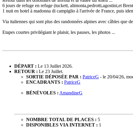
Retour dans les dolomites de Brenta et la vallée du soleil ...
6 jours de refuge en refuge (tuckett, alimonta,pedrotti,agostini,et Brent
1 nuit en hotel à madonna di campiglio à l'arrivée de France, puis idem
Via italiennes qui sont plus des randonnées alpines avec câbles que des
Etapes courtes privilégiant le plaisir, les pauses, les photos ...
DÉPART :
Le 13 Juillet 2026.
RETOUR :
Le 23 Juillet.
SORTIE DÉPOSÉE PAR :
PatriceG
- le 20/04/26, mo
ENCADRANTS :
PatriceG
BÉNÉVOLES :
AmandineG
NOMBRE TOTAL DE PLACES :
5
DISPONIBLES VIA INTERNET :
1