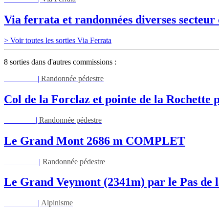
Via ferrata et randonnées diverses secteu
> Voir toutes les sorties Via Ferrata
8 sorties dans d'autres commissions :
Mar 11/08
|
Randonnée pédestre
Col de la Forclaz et pointe de la Rochett
Jeu 13/08
|
Randonnée pédestre
Le Grand Mont 2686 m COMPLET
Dim 16/08
|
Randonnée pédestre
Le Grand Veymont (2341m) par le Pas de l
Lun 17/08
|
Alpinisme