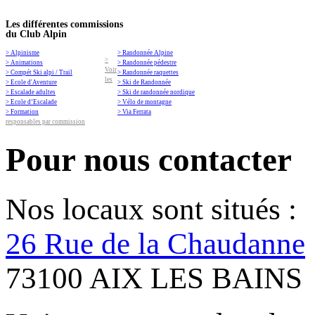
Les différentes commissions
du Club Alpin
> Alpinisme
> Randonnée Alpine
>
> Animations
> Randonnée pédestre
Voir
> Compét Ski alpi / Trail
> Randonnée raquettes
les
> Ecole d'Aventure
> Ski de Randonnée
> Escalade adultes
> Ski de randonnée nordique
> Ecole d’Escalade
> Vélo de montagne
> Formation
> Via Ferrata
responsables par commission
Pour nous contacter
Nos locaux sont situés :
26 Rue de la Chaudanne
73100 AIX LES BAINS