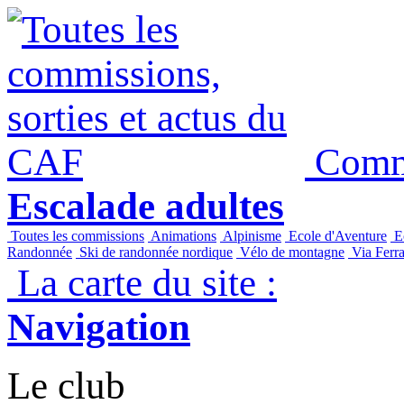
Commi
Escalade adultes
Toutes les commissions
Animations
Alpinisme
Ecole d'Aventure
Ec
Randonnée
Ski de randonnée nordique
Vélo de montagne
Via Ferra
La carte du site :
Navigation
Le club