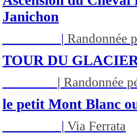
Ascension du Cheval 
Janichon
Lun 17/08
|
Randonnée p
TOUR DU GLACIER
Jeu 27/08
|
Randonnée pé
le petit Mont Blanc ou
Mar 01/09
|
Via Ferrata