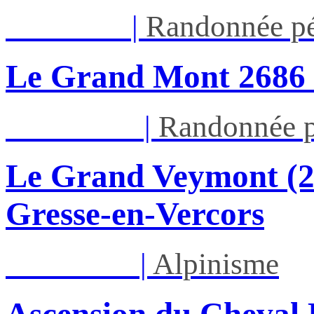
Jeu 13/08
|
Randonnée pé
Le Grand Mont 26
Dim 16/08
|
Randonnée p
Le Grand Veymont (23
Gresse-en-Vercors
Lun 17/08
|
Alpinisme