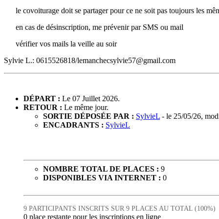
le covoiturage doit se partager pour ce ne soit pas toujours les mêm
en cas de désinscription, me prévenir par SMS ou mail
vérifier vos mails la veille au soir
Sylvie L.: 0615526818/lemanchecsylvie57@gmail.com
DÉPART :
Le 07 Juillet 2026.
RETOUR :
Le même jour.
SORTIE DÉPOSÉE PAR :
SylvieL
- le 25/05/26, mod
ENCADRANTS :
SylvieL
NOMBRE TOTAL DE PLACES :
9
DISPONIBLES VIA INTERNET :
0
9 PARTICIPANTS INSCRITS SUR 9 PLACES AU TOTAL (100%)
0 place restante pour les inscriptions en ligne