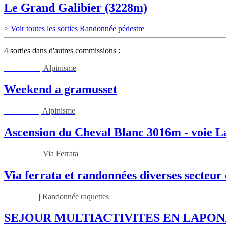
Le Grand Galibier (3228m)
> Voir toutes les sorties Randonnée pédestre
4 sorties dans d'autres commissions :
Sam 08/08
|
Alpinisme
Weekend a gramusset
Lun 17/08
|
Alpinisme
Ascension du Cheval Blanc 3016m - voie L
Mar 01/09
|
Via Ferrata
Via ferrata et randonnées diverses secteu
Ven 05/03
|
Randonnée raquettes
SEJOUR MULTIACTIVITES EN LAPON