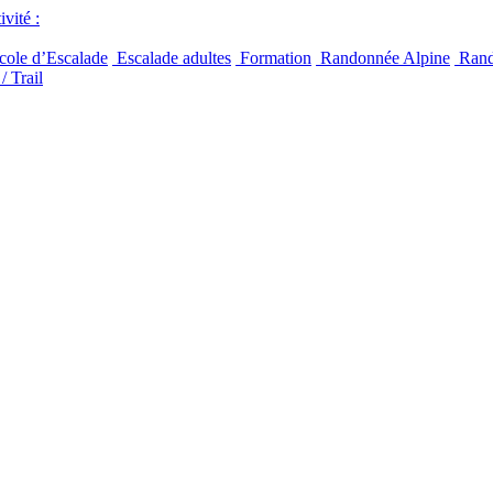
vité :
ole d’Escalade
Escalade adultes
Formation
Randonnée Alpine
Rand
/ Trail