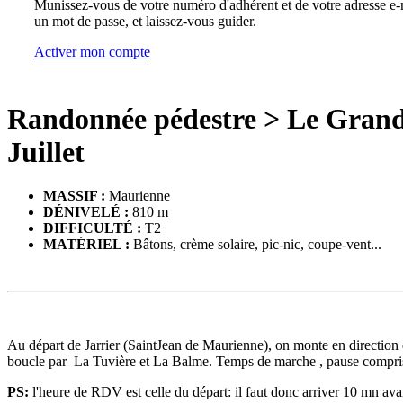
Munissez-vous de votre numéro d'adhérent et de votre adresse e-m
un mot de passe, et laissez-vous guider.
Activer mon compte
Randonnée pédestre
>
Le Grand
Juillet
MASSIF :
Maurienne
DÉNIVELÉ :
810 m
DIFFICULTÉ :
T2
MATÉRIEL :
Bâtons, crème solaire, pic-nic, coupe-vent...
Au départ de Jarrier (SaintJean de Maurienne), on monte en direction du
boucle par La Tuvière et La Balme. Temps de marche , pause compris
PS:
l'heure de RDV est celle du départ: il faut donc arriver 10 mn avan