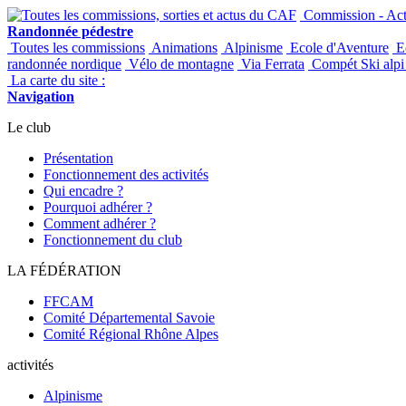
Commission - Acti
Randonnée pédestre
Toutes les commissions
Animations
Alpinisme
Ecole d'Aventure
Ec
randonnée nordique
Vélo de montagne
Via Ferrata
Compét Ski alpi 
La carte du site :
Navigation
Le club
Présentation
Fonctionnement des activités
Qui encadre ?
Pourquoi adhérer ?
Comment adhérer ?
Fonctionnement du club
LA FÉDÉRATION
FFCAM
Comité Départemental Savoie
Comité Régional Rhône Alpes
activités
Alpinisme