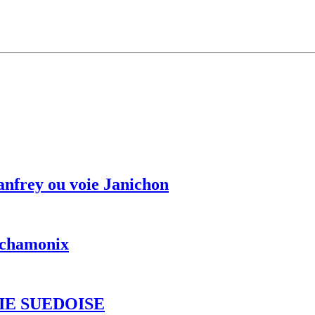
anfrey ou voie Janichon
r chamonix
IE SUEDOISE