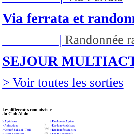
Via ferrata et randon
Ven 05/03
|
Randonnée ra
SEJOUR MULTIACT
> Voir toutes les sorties
Les différentes commissions
du Club Alpin
> Alpinisme
> Randonnée Alpine
>
> Animations
> Randonnée pédestre
Voir
> Compét Ski alpi / Trail
> Randonnée raquettes
les
> Ecole d'Aventure
> Ski de Randonnée