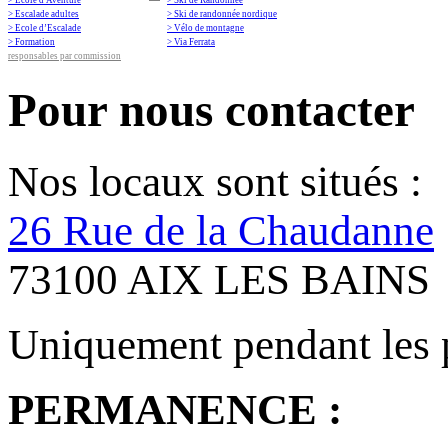
> Escalade adultes
> Ski de randonnée nordique
> Ecole d’Escalade
> Vélo de montagne
> Formation
> Via Ferrata
responsables par commission
Pour nous contacter
Nos locaux sont situés :
26 Rue de la Chaudanne
73100 AIX LES BAINS
Uniquement pendant les 
PERMANENCE :