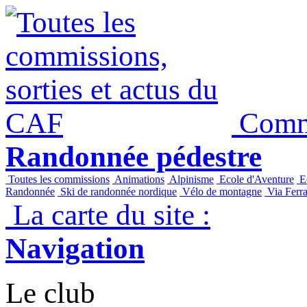
Commi
Randonnée pédestre
Toutes les commissions
Animations
Alpinisme
Ecole d'Aventure
Ec
Randonnée
Ski de randonnée nordique
Vélo de montagne
Via Ferra
La carte du site :
Navigation
Le club