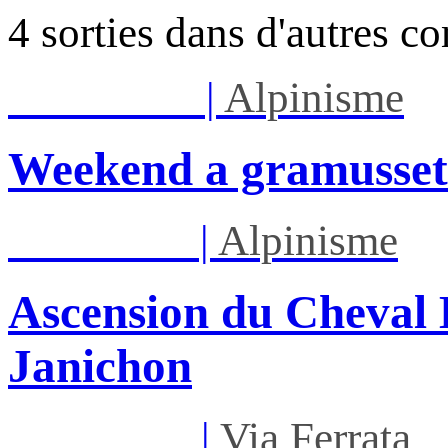
4 sorties dans d'autres c
Sam 08/08
|
Alpinisme
Weekend a gramusset
Lun 17/08
|
Alpinisme
Ascension du Cheval 
Janichon
Mar 01/09
|
Via Ferrata