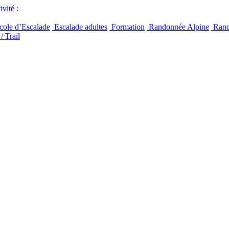
vité :
ole d’Escalade
Escalade adultes
Formation
Randonnée Alpine
Rand
/ Trail