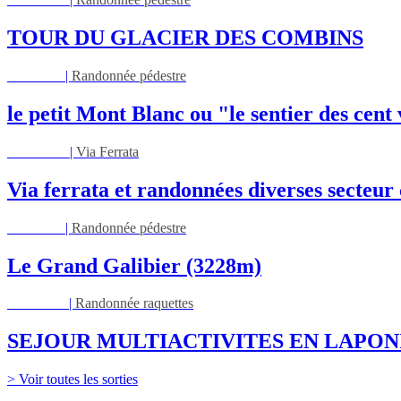
TOUR DU GLACIER DES COMBINS
Jeu 27/08
|
Randonnée pédestre
le petit Mont Blanc ou "le sentier des cent
Mar 01/09
|
Via Ferrata
Via ferrata et randonnées diverses secteu
Jeu 03/09
|
Randonnée pédestre
Le Grand Galibier (3228m)
Ven 05/03
|
Randonnée raquettes
SEJOUR MULTIACTIVITES EN LAPON
> Voir toutes les sorties