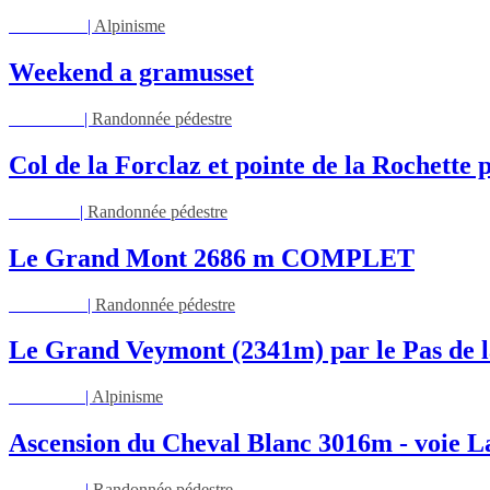
Sam 08/08
|
Alpinisme
Weekend a gramusset
Mar 11/08
|
Randonnée pédestre
Col de la Forclaz et pointe de la Rochette p
Jeu 13/08
|
Randonnée pédestre
Le Grand Mont 2686 m COMPLET
Dim 16/08
|
Randonnée pédestre
Le Grand Veymont (2341m) par le Pas de l
Lun 17/08
|
Alpinisme
Ascension du Cheval Blanc 3016m - voie L
Lun 17/08
|
Randonnée pédestre