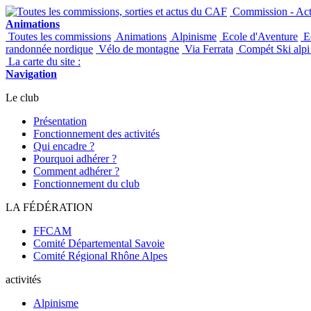
Commission - Acti
Animations
Toutes les commissions
Animations
Alpinisme
Ecole d'Aventure
Ec
randonnée nordique
Vélo de montagne
Via Ferrata
Compét Ski alpi 
La carte du site :
Navigation
Le club
Présentation
Fonctionnement des activités
Qui encadre ?
Pourquoi adhérer ?
Comment adhérer ?
Fonctionnement du club
LA FÉDÉRATION
FFCAM
Comité Départemental Savoie
Comité Régional Rhône Alpes
activités
Alpinisme