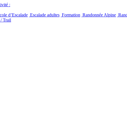
vité :
ole d’Escalade
Escalade adultes
Formation
Randonnée Alpine
Rand
/ Trail