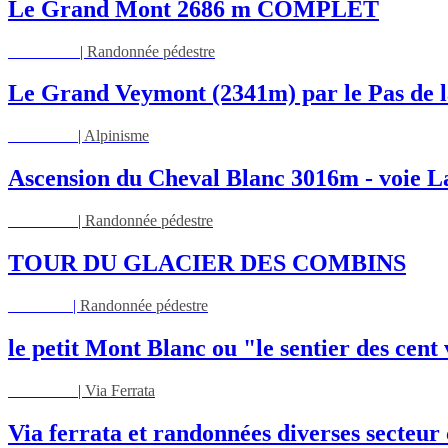
Le Grand Mont 2686 m COMPLET
Dim 16/08
|
Randonnée pédestre
Le Grand Veymont (2341m) par le Pas de l
Lun 17/08
|
Alpinisme
Ascension du Cheval Blanc 3016m - voie L
Lun 17/08
|
Randonnée pédestre
TOUR DU GLACIER DES COMBINS
Jeu 27/08
|
Randonnée pédestre
le petit Mont Blanc ou "le sentier des cent
Mar 01/09
|
Via Ferrata
Via ferrata et randonnées diverses secteu