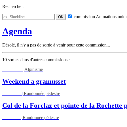
Recherche :
commission
Animations
uniq
Agenda
Désolé, il n'y a pas de sortie à venir pour cette commission...
10 sorties dans d'autres commissions :
Sam 08/08
|
Alpinisme
Weekend a gramusset
Mar 11/08
|
Randonnée pédestre
Col de la Forclaz et pointe de la Rochett
Jeu 13/08
|
Randonnée pédestre