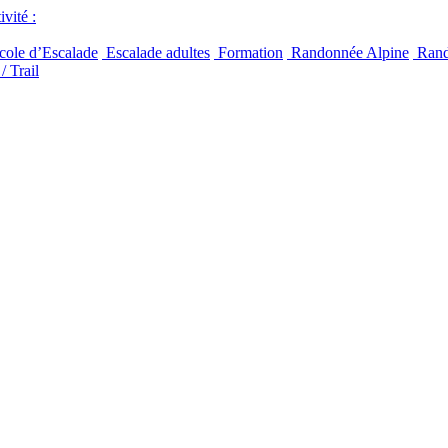
vité :
ole d’Escalade
Escalade adultes
Formation
Randonnée Alpine
Rand
/ Trail