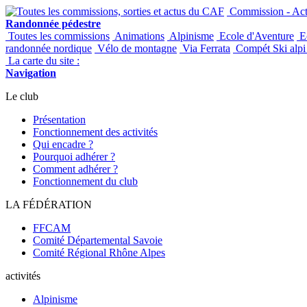
Commission - Acti
Randonnée pédestre
Toutes les commissions
Animations
Alpinisme
Ecole d'Aventure
Ec
randonnée nordique
Vélo de montagne
Via Ferrata
Compét Ski alpi 
La carte du site :
Navigation
Le club
Présentation
Fonctionnement des activités
Qui encadre ?
Pourquoi adhérer ?
Comment adhérer ?
Fonctionnement du club
LA FÉDÉRATION
FFCAM
Comité Départemental Savoie
Comité Régional Rhône Alpes
activités
Alpinisme