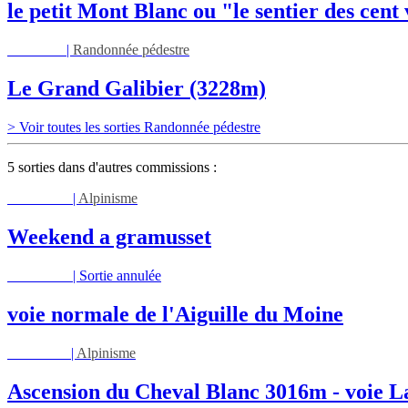
le petit Mont Blanc ou "le sentier des cent
Jeu 03/09
|
Randonnée pédestre
Le Grand Galibier (3228m)
> Voir toutes les sorties Randonnée pédestre
5 sorties dans d'autres commissions :
Sam 08/08
|
Alpinisme
Weekend a gramusset
Sam 15/08
|
Sortie annulée
voie normale de l'Aiguille du Moine
Lun 17/08
|
Alpinisme
Ascension du Cheval Blanc 3016m - voie L