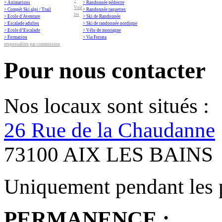
>
> Animations
> Randonnée pédestre
Voir
> Compét Ski alpi / Trail
> Randonnée raquettes
les
> Ecole d'Aventure
> Ski de Randonnée
> Escalade adultes
> Ski de randonnée nordique
> Ecole d’Escalade
> Vélo de montagne
> Formation
> Via Ferrata
responsables par commission
Pour nous contacter
Nos locaux sont situés :
26 Rue de la Chaudanne
73100 AIX LES BAINS
Uniquement pendant les 
PERMANENCE :