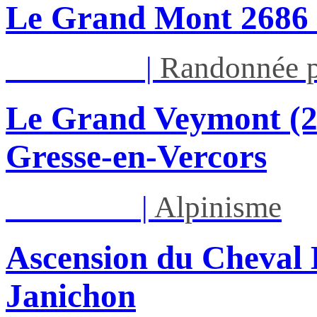
Le Grand Mont 26
Dim 16/08
|
Randonnée p
Le Grand Veymont (23
Gresse-en-Vercors
Lun 17/08
|
Alpinisme
Ascension du Cheval 
Janichon