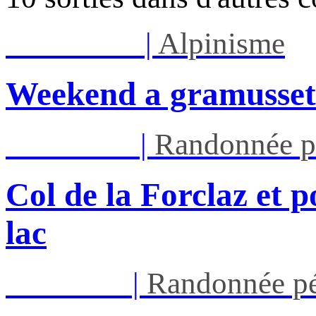
Sam 08/08
|
Alpinisme
Weekend a gramusset
Mar 11/08
|
Randonnée p
Col de la Forclaz et p
lac
Jeu 13/08
|
Randonnée pé