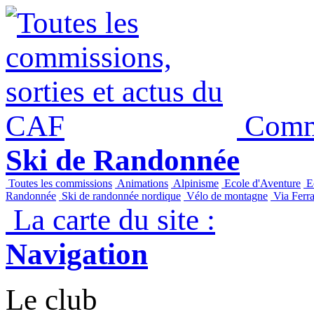
Commi
Ski de Randonnée
Toutes les commissions
Animations
Alpinisme
Ecole d'Aventure
Ec
Randonnée
Ski de randonnée nordique
Vélo de montagne
Via Ferra
La carte du site :
Navigation
Le club