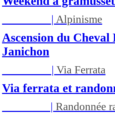
Weekend a gramusset
Lun 17/08
|
Alpinisme
Ascension du Cheval 
Janichon
Mar 01/09
|
Via Ferrata
Via ferrata et randon
Ven 05/03
|
Randonnée ra