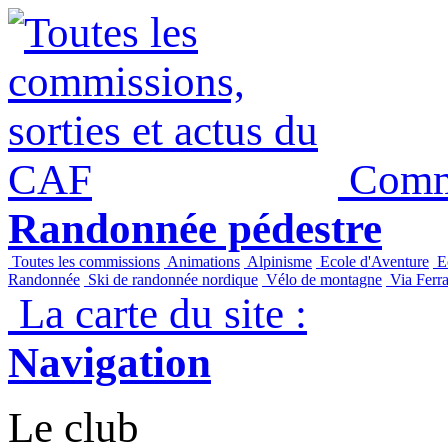
Commi
Randonnée pédestre
Toutes les commissions
Animations
Alpinisme
Ecole d'Aventure
Ec
Randonnée
Ski de randonnée nordique
Vélo de montagne
Via Ferra
La carte du site :
Navigation
Le club