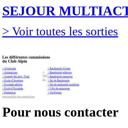
SEJOUR MULTIACT
> Voir toutes les sorties
Les différentes commissions
du Club Alpin
> Alpinisme
> Randonnée Alpine
>
> Animations
> Randonnée pédestre
Voir
> Compét Ski alpi / Trail
> Randonnée raquettes
les
> Ecole d'Aventure
> Ski de Randonnée
> Escalade adultes
> Ski de randonnée nordique
> Ecole d’Escalade
> Vélo de montagne
> Formation
> Via Ferrata
responsables par commission
Pour nous contacter