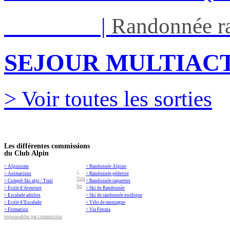
Ven 05/03
|
Randonnée ra
SEJOUR MULTIACT
> Voir toutes les sorties
Les différentes commissions
du Club Alpin
> Alpinisme
> Randonnée Alpine
>
> Animations
> Randonnée pédestre
Voir
> Compét Ski alpi / Trail
> Randonnée raquettes
les
> Ecole d'Aventure
> Ski de Randonnée
> Escalade adultes
> Ski de randonnée nordique
> Ecole d’Escalade
> Vélo de montagne
> Formation
> Via Ferrata
responsables par commission