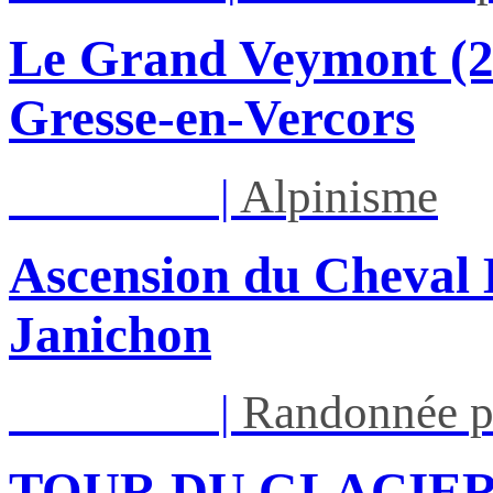
Le Grand Veymont (23
Gresse-en-Vercors
Lun 17/08
|
Alpinisme
Ascension du Cheval 
Janichon
Lun 17/08
|
Randonnée p
TOUR DU GLACIER