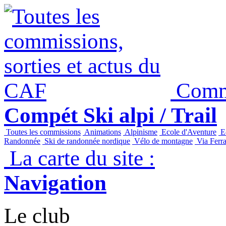
Commi
Compét Ski alpi / Trail
Toutes les commissions
Animations
Alpinisme
Ecole d'Aventure
Ec
Randonnée
Ski de randonnée nordique
Vélo de montagne
Via Ferra
La carte du site :
Navigation
Le club