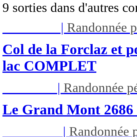
9 sorties dans d'autres c
Mar 11/08
|
Randonnée p
Col de la Forclaz et p
lac COMPLET
Jeu 13/08
|
Randonnée pé
Le Grand Mont 26
Dim 16/08
|
Randonnée p