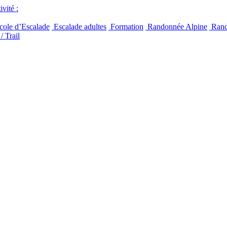
vité :
ole d’Escalade
Escalade adultes
Formation
Randonnée Alpine
Rand
/ Trail