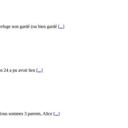
 refuge non gardé (ou bien gardé
[...]
on 24 a pu avoir lieu
[...]
.Nous sommes 3 parents, Alice
[...]