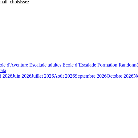
ail, choisissez
ole d'Aventure
Escalade adultes
Ecole d’Escalade
Formation
Randonné
rata
i 2026
Juin 2026
Juillet 2026
Août 2026
Septembre 2026
Octobre 2026
N