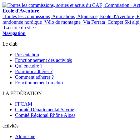
Commission - Acti
Ecole d'Aventure
Toutes les commissions
Animations
Alpinisme
Ecole d'Aventure
Ec
randonnée nordique
Vélo de montagne
Via Ferrata
Compét Ski alpi 
La carte du site :
Navigation
Le club
Présentation
Fonctionnement des activités
Qui encadre ?
Pourquoi adhérer ?
Comment adhérer ?
Fonctionnement du club
LA FÉDÉRATION
FFCAM
Comité Départemental Savoie
Comité Régional Rhône Alpes
activités
Alpinisme