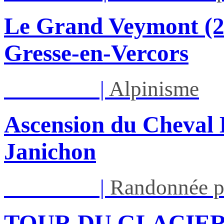
Le Grand Veymont (23
Gresse-en-Vercors
Lun 17/08
|
Alpinisme
Ascension du Cheval 
Janichon
Lun 17/08
|
Randonnée p
TOUR DU GLACIER