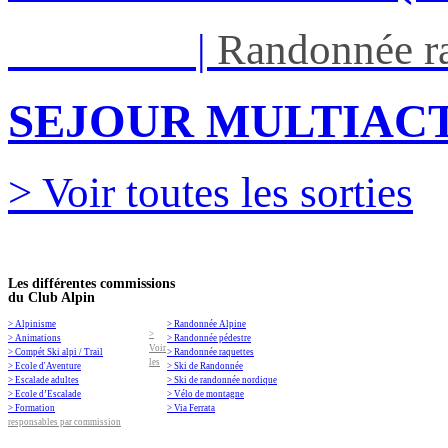
Ven 05/03
|
Randonnée ra
SEJOUR MULTIACT
> Voir toutes les sorties
Les différentes commissions
du Club Alpin
> Alpinisme
> Randonnée Alpine
>
> Animations
> Randonnée pédestre
Voir
> Compét Ski alpi / Trail
> Randonnée raquettes
les
> Ecole d'Aventure
> Ski de Randonnée
> Escalade adultes
> Ski de randonnée nordique
> Ecole d’Escalade
> Vélo de montagne
> Formation
> Via Ferrata
responsables par commission