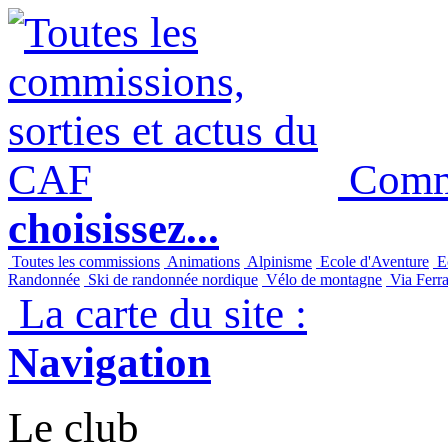
Commi
choisissez...
Toutes les commissions
Animations
Alpinisme
Ecole d'Aventure
Ec
Randonnée
Ski de randonnée nordique
Vélo de montagne
Via Ferra
La carte du site :
Navigation
Le club