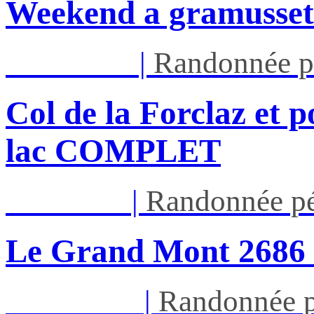
Weekend a gramusset
Mar 11/08
|
Randonnée p
Col de la Forclaz et p
lac COMPLET
Jeu 13/08
|
Randonnée pé
Le Grand Mont 26
Dim 16/08
|
Randonnée p