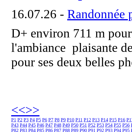
16.07.26 -
Randonnée p
D+ environ 711 m pour 
l'ambiance plaisante de
pour ses deux belles p
<<
>>
P1
P2
P3
P4
P5
P6
P7
P8
P9
P10
P11
P12
P13
P14
P15
P16
P1
P43
P44
P45
P46
P47
P48
P49
P50
P51
P52
P53
P54
P55
P56
P82
P83
P84
P85
P86
P87
P88
P89
P90
P91
P92
P93
P94
P95