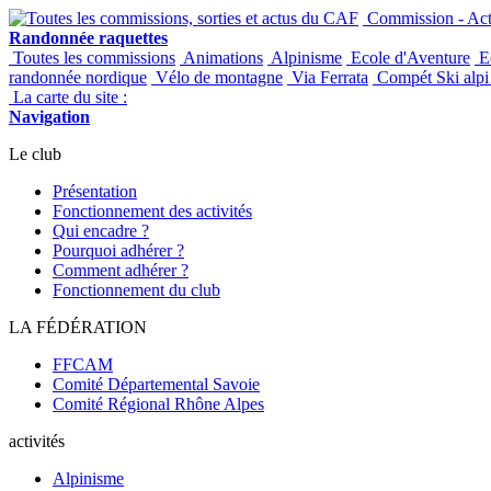
Commission - Acti
Randonnée raquettes
Toutes les commissions
Animations
Alpinisme
Ecole d'Aventure
Ec
randonnée nordique
Vélo de montagne
Via Ferrata
Compét Ski alpi 
La carte du site :
Navigation
Le club
Présentation
Fonctionnement des activités
Qui encadre ?
Pourquoi adhérer ?
Comment adhérer ?
Fonctionnement du club
LA FÉDÉRATION
FFCAM
Comité Départemental Savoie
Comité Régional Rhône Alpes
activités
Alpinisme