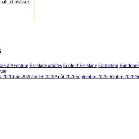
ail, choisissez
s
ole d'Aventure
Escalade adultes
Ecole d’Escalade
Formation
Randonné
rata
i 2026
Juin 2026
Juillet 2026
Août 2026
Septembre 2026
Octobre 2026
N