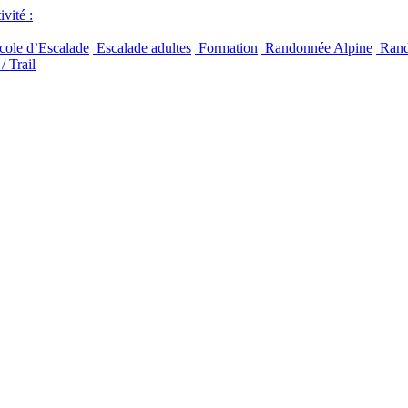
vité :
ole d’Escalade
Escalade adultes
Formation
Randonnée Alpine
Rand
/ Trail