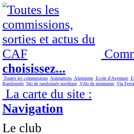
Commi
choisissez...
Toutes les commissions
Animations
Alpinisme
Ecole d'Aventure
Ec
Randonnée
Ski de randonnée nordique
Vélo de montagne
Via Ferra
La carte du site :
Navigation
Le club