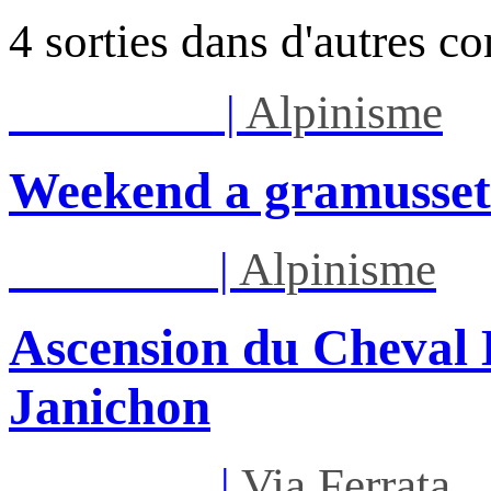
4 sorties dans d'autres c
Sam 08/08
|
Alpinisme
Weekend a gramusset
Lun 17/08
|
Alpinisme
Ascension du Cheval 
Janichon
Mar 01/09
|
Via Ferrata