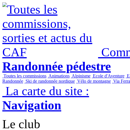
Commi
Randonnée pédestre
Toutes les commissions
Animations
Alpinisme
Ecole d'Aventure
Ec
Randonnée
Ski de randonnée nordique
Vélo de montagne
Via Ferra
La carte du site :
Navigation
Le club