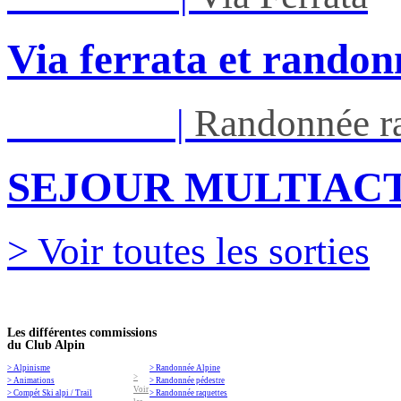
Via ferrata et randon
Ven 05/03
|
Randonnée ra
SEJOUR MULTIACT
> Voir toutes les sorties
Les différentes commissions
du Club Alpin
> Alpinisme
> Randonnée Alpine
>
> Animations
> Randonnée pédestre
Voir
> Compét Ski alpi / Trail
> Randonnée raquettes