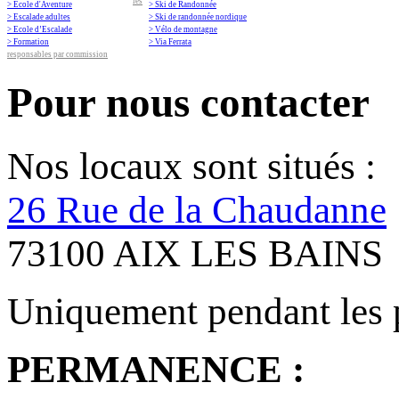
les
> Ecole d'Aventure
> Ski de Randonnée
> Escalade adultes
> Ski de randonnée nordique
> Ecole d’Escalade
> Vélo de montagne
> Formation
> Via Ferrata
responsables par commission
Pour nous contacter
Nos locaux sont situés :
26 Rue de la Chaudanne
73100 AIX LES BAINS
Uniquement pendant les 
PERMANENCE :