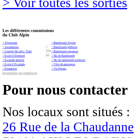
> Voir toutes les sorties
Les différentes commissions
du Club Alpin
> Alpinisme
> Randonnée Alpine
>
> Animations
> Randonnée pédestre
Voir
> Compét Ski alpi / Trail
> Randonnée raquettes
les
> Ecole d'Aventure
> Ski de Randonnée
> Escalade adultes
> Ski de randonnée nordique
> Ecole d’Escalade
> Vélo de montagne
> Formation
> Via Ferrata
responsables par commission
Pour nous contacter
Nos locaux sont situés :
26 Rue de la Chaudanne