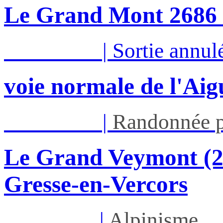
Le Grand Mont 26
Sam 15/08
|
Sortie annul
voie normale de l'Aig
Dim 16/08
|
Randonnée p
Le Grand Veymont (23
Gresse-en-Vercors
Lun 17/08
|
Alpinisme