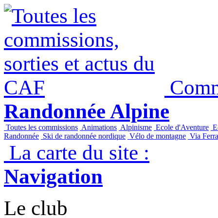
Commi
Randonnée Alpine
Toutes les commissions
Animations
Alpinisme
Ecole d'Aventure
Ec
Randonnée
Ski de randonnée nordique
Vélo de montagne
Via Ferra
La carte du site :
Navigation
Le club