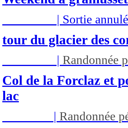
Mar 11/08
|
Sortie annul
tour du glacier des c
Mar 11/08
|
Randonnée p
Col de la Forclaz et p
lac
Jeu 13/08
|
Randonnée pé