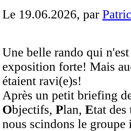
Le 19.06.2026, par
Patri
Une belle rando qui n'es
exposition forte! Mais au
étaient ravi(e)s!
Après un petit briefing d
O
bjectifs,
P
lan,
E
tat des
nous scindons le groupe in