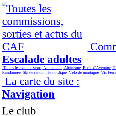
Commi
Escalade adultes
Toutes les commissions
Animations
Alpinisme
Ecole d'Aventure
Ec
Randonnée
Ski de randonnée nordique
Vélo de montagne
Via Ferra
La carte du site :
Navigation
Le club