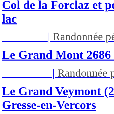
Col de la Forclaz et p
lac
Jeu 13/08
|
Randonnée pé
Le Grand Mont 26
Dim 16/08
|
Randonnée p
Le Grand Veymont (23
Gresse-en-Vercors