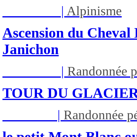
Lun 17/08
|
Alpinisme
Ascension du Cheval 
Janichon
Lun 17/08
|
Randonnée p
TOUR DU GLACIER
Jeu 27/08
|
Randonnée pé
le petit Mont Blanc ou