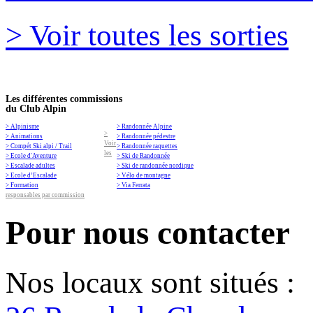
> Voir toutes les sorties
Les différentes commissions
du Club Alpin
> Alpinisme
> Randonnée Alpine
>
> Animations
> Randonnée pédestre
Voir
> Compét Ski alpi / Trail
> Randonnée raquettes
les
> Ecole d'Aventure
> Ski de Randonnée
> Escalade adultes
> Ski de randonnée nordique
> Ecole d’Escalade
> Vélo de montagne
> Formation
> Via Ferrata
responsables par commission
Pour nous contacter
Nos locaux sont situés :