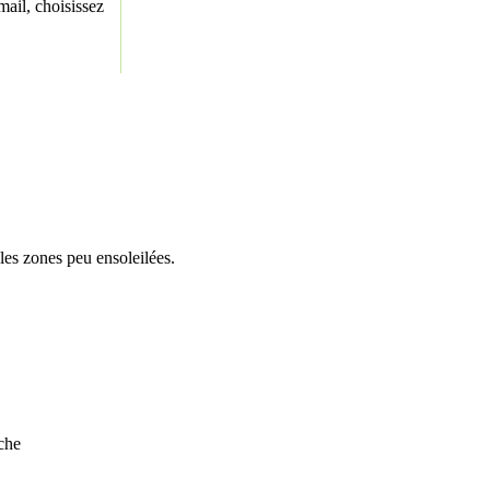
ail, choisissez
les zones peu ensoleilées.
rche