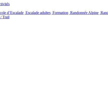
ivités
ole d’Escalade
Escalade adultes
Formation
Randonnée Alpine
Rand
/ Trail