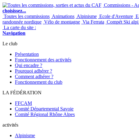
Commissions - Act
choisissez...
Toutes les commissions
Animations
Alpinisme
Ecole d'Aventure
Ec
randonnée nordique
Vélo de montagne
Via Ferrata
Compét Ski alpi 
La carte du site :
Navigation
Le club
Présentation
Fonctionnement des activités
Qui encadre ?
Pourquoi adhérer ?
Comment adhérer ?
Fonctionnement du club
LA FÉDÉRATION
FFCAM
Comité Départemental Savoie
Comité Régional Rhône Alpes
activités
Alpinisme