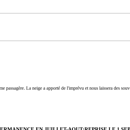
me passagère. La neige a apporté de l'imprévu et nous laissera des sou
PERMANENCE EN JUILLET-AOUT:REPRISE LE 1 S