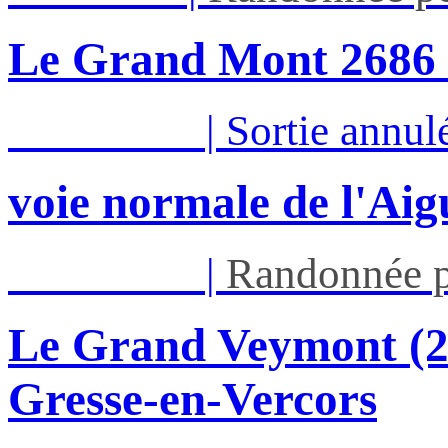
Le Grand Mont 26
Sam 15/08
|
Sortie annul
voie normale de l'Aig
Dim 16/08
|
Randonnée p
Le Grand Veymont (23
Gresse-en-Vercors