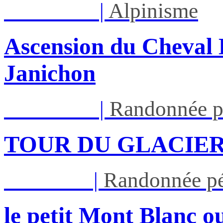
Lun 17/08
|
Alpinisme
Ascension du Cheval 
Janichon
Lun 17/08
|
Randonnée p
TOUR DU GLACIER
Jeu 27/08
|
Randonnée pé
le petit Mont Blanc ou