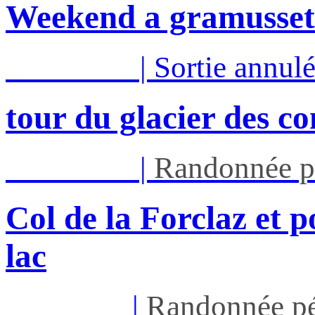
Weekend a gramusset
Mar 11/08
|
Sortie annul
tour du glacier des c
Mar 11/08
|
Randonnée p
Col de la Forclaz et p
lac
Jeu 13/08
|
Randonnée pé