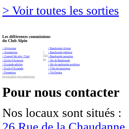
> Voir toutes les sorties
Les différentes commissions
du Club Alpin
> Alpinisme
> Randonnée Alpine
>
> Animations
> Randonnée pédestre
Voir
> Compét Ski alpi / Trail
> Randonnée raquettes
les
> Ecole d'Aventure
> Ski de Randonnée
> Escalade adultes
> Ski de randonnée nordique
> Ecole d’Escalade
> Vélo de montagne
> Formation
> Via Ferrata
responsables par commission
Pour nous contacter
Nos locaux sont situés :
26 Rue de la Chaudanne