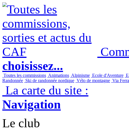
Commi
choisissez...
Toutes les commissions
Animations
Alpinisme
Ecole d'Aventure
Ec
Randonnée
Ski de randonnée nordique
Vélo de montagne
Via Ferra
La carte du site :
Navigation
Le club