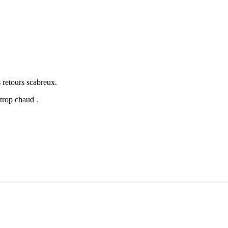
s retours scabreux.
trop chaud .