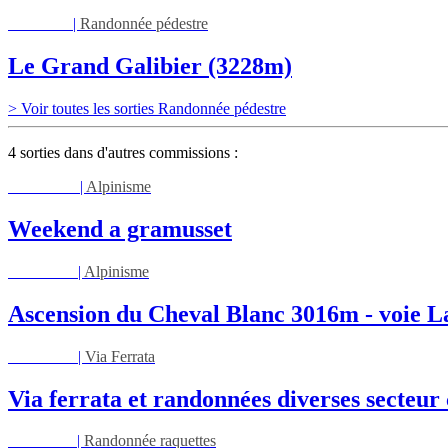
Jeu 03/09
|
Randonnée pédestre
Le Grand Galibier (3228m)
> Voir toutes les sorties Randonnée pédestre
4 sorties dans d'autres commissions :
Sam 08/08
|
Alpinisme
Weekend a gramusset
Lun 17/08
|
Alpinisme
Ascension du Cheval Blanc 3016m - voie L
Mar 01/09
|
Via Ferrata
Via ferrata et randonnées diverses secteu
Ven 05/03
|
Randonnée raquettes