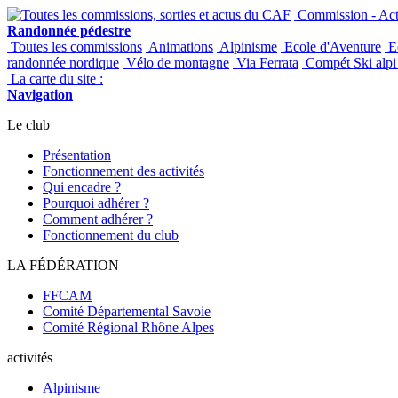
Commission - Acti
Randonnée pédestre
Toutes les commissions
Animations
Alpinisme
Ecole d'Aventure
Ec
randonnée nordique
Vélo de montagne
Via Ferrata
Compét Ski alpi 
La carte du site :
Navigation
Le club
Présentation
Fonctionnement des activités
Qui encadre ?
Pourquoi adhérer ?
Comment adhérer ?
Fonctionnement du club
LA FÉDÉRATION
FFCAM
Comité Départemental Savoie
Comité Régional Rhône Alpes
activités
Alpinisme