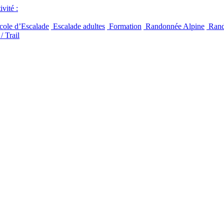
vité :
ole d’Escalade
Escalade adultes
Formation
Randonnée Alpine
Rand
/ Trail