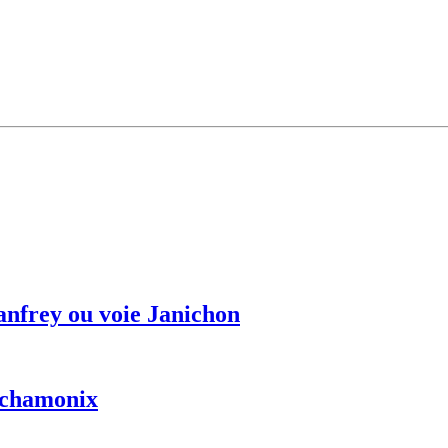
anfrey ou voie Janichon
r chamonix